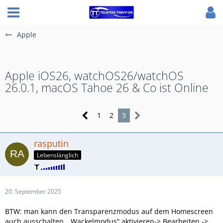
Apple
Apple iOS26, watchOS26/watchOS
26.0.1, macOS Tahoe 26 & Co ist Online
1
2
3
rasputin
Lebenslänglich
20. September 2025
BTW: man kann den Transparenzmodus auf dem Homescreen
auch ausschalten. „Wackelmodus“ aktivieren-> Bearbeiten ->