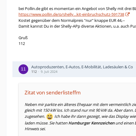
bei Pollin.de gibt es momentan ein Angebot von Shelly mit dre
https://www.pollin.de/p/shelly…kit-einbruchschutz-591738
Kostet gegenüber dem Normalpreis "nur" knappe EUR 44,--
Damit kannst Du in der Shelly-APp diverse Aktionen, u.a. auch Pu
Gruß
112
Autoproduzenten, E-Autos, E-Mobilität, Ladesäulen & Co
112
9. Juli 2024
Zitat von senderlisteffm
Neben mir parkte ein älteres Ehepaar mit dem vermeintlich zie
gleich mit 150 kW los. Ich stand nur mit 90 kW da. Aber dann. 
zugesehen.
Ich habe ihr dann gezeigt, wie das Display wie
laden müsse. Sie hatten
Hamburger Kennzeichen
und einen E
Hinweis sei.