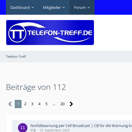
Dashboard
Mitglieder
Forum
Telefon-Treff
Beiträge von 112
1
2
3
4
5
…
20
Notfallwarnung per Cell Broadcast | CB für die Warnung
112
12. September 2025