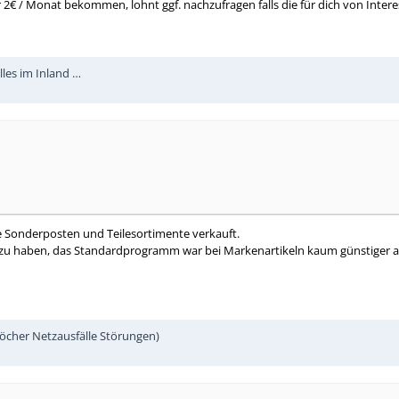
r 2€ / Monat bekommen, lohnt ggf. nachzufragen falls die für dich von Interes
lles im Inland …
ge Sonderposten und Teilesortimente verkauft.
 zu haben, das Standardprogramm war bei Markenartikeln kaum günstiger al
öcher Netzausfälle Störungen)