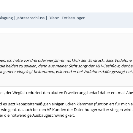
hlagung | Jahresabschluss | Bilanz| Entlassungen
Ich hatte vor drei oder vier Jahren wirklich den Eindruck, dass Vodafone v
 die beiden zu spielen, denn aus meiner Sicht sorgt der 1&1-Cashflow, der be
 Gang mehr eingelegt bekommen, während er bei Vodafone dafür gesorgt hat
, der Wegfall reduziert den akuten Erweiterungsbedarf daher erstmal. Aber n
rd es jetzt kapazitätsmäßig an einigen Ecken klemmen (funtioniert für mic
n-win geht, da auch bei den VF Kunden der Datenhunger weiter steigen wir
ieder die notwendige Ausbaugeschwindigkeit.