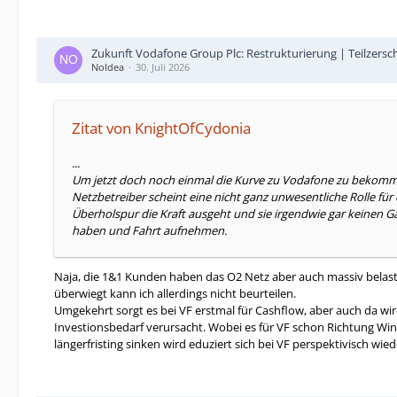
Zukunft Vodafone Group Plc: Restrukturierung | Teilzersc
NoIdea
30. Juli 2026
Zitat von KnightOfCydonia
...
Um jetzt doch noch einmal die Kurve zu Vodafone zu bekommen: 
Netzbetreiber scheint eine nicht ganz unwesentliche Rolle für
Überholspur die Kraft ausgeht und sie irgendwie gar keinen
haben und Fahrt aufnehmen.
Naja, die 1&1 Kunden haben das O2 Netz aber auch massiv belastet
überwiegt kann ich allerdings nicht beurteilen.
Umgekehrt sorgt es bei VF erstmal für Cashflow, aber auch da wi
Investionsbedarf verursacht. Wobei es für VF schon Richtung Wi
längerfristing sinken wird eduziert sich bei VF perspektivisch w