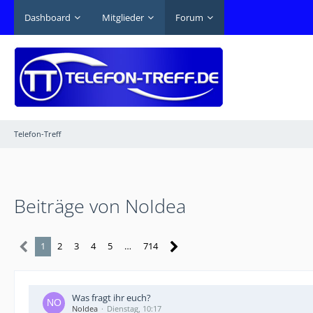
Dashboard
Mitglieder
Forum
Telefon-Treff
Beiträge von NoIdea
1
2
3
4
5
…
714
Was fragt ihr euch?
NoIdea
Dienstag, 10:17