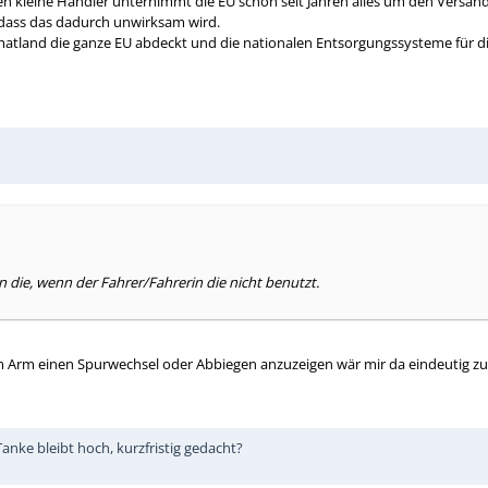
n kleine Händler unternimmt die EU schon seit Jahren alles um den Versand
 dass das dadurch unwirksam wird.
atland die ganze EU abdeckt und die nationalen Entsorgungssysteme für di
 die, wenn der Fahrer/Fahrerin die nicht benutzt.
m Arm einen Spurwechsel oder Abbiegen anzuzeigen wär mir da eindeutig zu 
 Tanke bleibt hoch, kurzfristig gedacht?