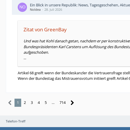
Ein Blick in unsere Republik: News, Tagesgeschehen, Aktue
NoIdea
28. Juli 2026
Zitat von GreenBay
Und was hat Kohl danach getan, nachdem er per konstruktive
Bundespräsidenten Karl Carstens um Auflösung des Bundesta
aufgeschoben.
...
Artikel 68 greift wenn der Bundeskanzler die Vertrauensfrage stel
Wenn der Bundestag das Mistrauensvotum initiiert greift Artikel
1
2
3
4
5
…
714
Telefon-Treff