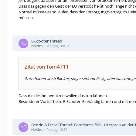
Jein, es geht da aber nur um Interessen von Großkonzernen. Gege
Dass das gegen den Geist der EU verstößt heißt noch lange nicht
Normal müsste es so laufen dass der Entsorgungsvertrag im Heim
müssen.
E-Scooter Thread
NoIdea
Montag, 18:10
Zitat von Tom4711
Auto haben auch Blinker, sogar serienmässig, aber was bringen
Dass die die ihn benutzen wollen das tun können.
Besonderer Vorteil beim E-Scooter: Einhändig fahren und mit de
Benzin & Diesel Thread: Barrelpreis fällt - Literpreis an der
NoIdea
Freitag, 18:50