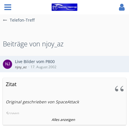
Telefon-Treff
Beiträge von njoy_az
Live Bilder vom P800
njoy_az
17. August 2002
Zitat
Original geschrieben von SpaceAttack
Screen
Type: TFT
Alles anzeigen
Size, flip closed: 208 x 144 pixels, 40 x 28 mm