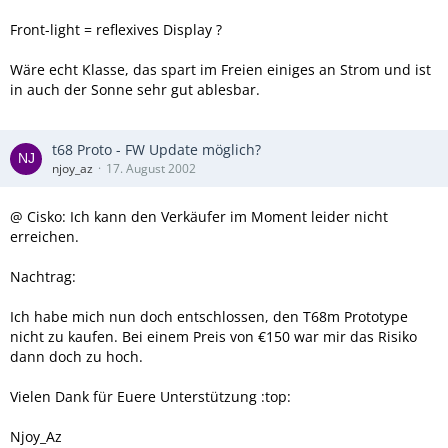
Size, flip open: 208 x 320 pixels, 40 x 61 mm
Pixel Size: 0.192 mm
Front-light = reflexives Display ?
Colour depth: 12-bit (4096 colours)
Surface: Touch-sensitive, anti-reflective
Wäre echt Klasse, das spart im Freien einiges an Strom und ist
Illumination: Front-light
in auch der Sonne sehr gut ablesbar.
t68 Proto - FW Update möglich?
njoy_az
17. August 2002
@ Cisko: Ich kann den Verkäufer im Moment leider nicht
erreichen.
Nachtrag:
Ich habe mich nun doch entschlossen, den T68m Prototype
nicht zu kaufen. Bei einem Preis von €150 war mir das Risiko
dann doch zu hoch.
Vielen Dank für Euere Unterstützung :top:
Njoy_Az