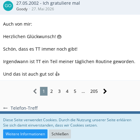
27.05.2002 - Ich gratuliere mal
Goody
27. Mai 2026
Auch von mir:
Herzlichen Glückwunsch! 🎂
Schön, dass es TT immer noch gibt!
Irgendwann ist TT ein Teil meiner täglichen Routine geworden.
Und das ist auch gut so! 👍
1
2
3
4
5
…
205
Telefon-Treff
Regeln
Datenschutzerklärung
Impressum
Diese Seite verwendet Cookies. Durch die Nutzung unserer Seite erklären
Sie sich damit einverstanden, dass wir Cookies setzen.
Community-Software:
WoltLab Suite™
Weitere Informationen
Schließen