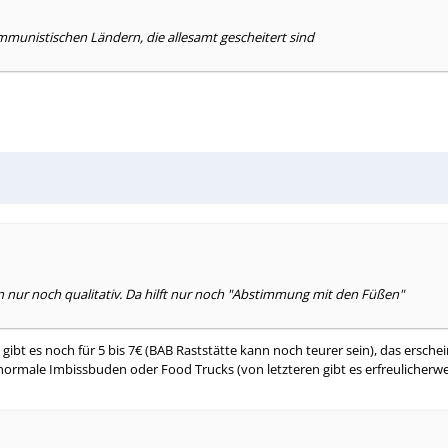
mmunistischen Ländern, die allesamt gescheitert sind
hen nur noch qualitativ. Da hilft nur noch "Abstimmung mit den Füßen"
t es noch für 5 bis 7€ (BAB Raststätte kann noch teurer sein), das ersch
normale Imbissbuden oder Food Trucks (von letzteren gibt es erfreulicherwei