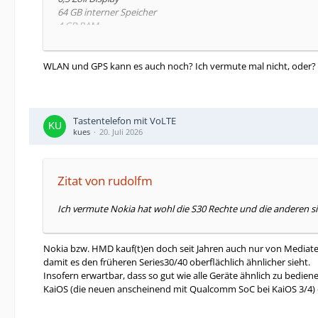
64 GB interner Speicher
4 GB RAM
Gewicht 185 Gramm
WLAN und GPS kann es auch noch? Ich vermute mal nicht, oder?
https://www.directupload.eu/file/d/9352/6rdazb4d_jpg.htm
Tastentelefon mit VoLTE
kues
20. Juli 2026
Zitat von rudolfm
Ich vermute Nokia hat wohl die S30 Rechte und die anderen s
Nokia bzw. HMD kauf(t)en doch seit Jahren auch nur von Media
damit es den früheren Series30/40 oberflächlich ähnlicher sieht.
Insofern erwartbar, dass so gut wie alle Geräte ähnlich zu bedie
KaiOS (die neuen anscheinend mit Qualcomm SoC bei KaiOS 3/4) 