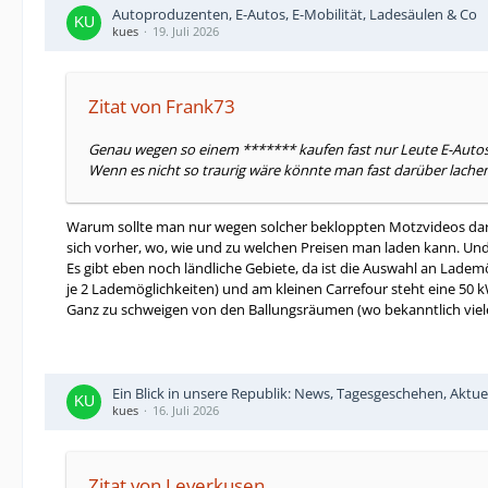
Autoproduzenten, E-Autos, E-Mobilität, Ladesäulen & Co
kues
19. Juli 2026
Zitat von Frank73
Genau wegen so einem ******* kaufen fast nur Leute E-Autos, d
Wenn es nicht so traurig wäre könnte man fast darüber lachen
Warum sollte man nur wegen solcher bekloppten Motzvideos darau
sich vorher, wo, wie und zu welchen Preisen man laden kann. Und
Es gibt eben noch ländliche Gebiete, da ist die Auswahl an Lade
je 2 Lademöglichkeiten) und am kleinen Carrefour steht eine 50 
Ganz zu schweigen von den Ballungsräumen (wo bekanntlich viele
Ein Blick in unsere Republik: News, Tagesgeschehen, Aktue
kues
16. Juli 2026
Zitat von Leverkusen