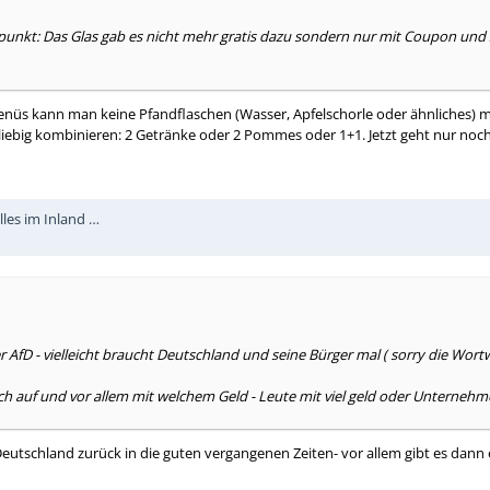
epunkt: Das Glas gab es nicht mehr gratis dazu sondern nur mit Coupon und 2
enüs kann man keine Pfandflaschen (Wasser, Apfelschorle oder ähnliches) m
liebig kombinieren: 2 Getränke oder 2 Pommes oder 1+1. Jetzt geht nur no
lles im Inland …
 AfD - vielleicht braucht Deutschland und seine Bürger mal ( sorry die Wortw
 auf und vor allem mit welchem Geld - Leute mit viel geld oder Unternehme
r Deutschland zurück in die guten vergangenen Zeiten- vor allem gibt es da