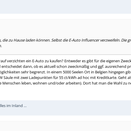
ie zu Hause laden können. Selbst die E-Auto Influencer verzweifeln. Die gr
.
f verzichten ein E-Auto zu kaufen? Entweder es gibt für die eigenen Zwec
 entscheidet dann, ob es aktuell schon zweckmäßig und ggf. ausreichend pre
möglichkeiten sehr begrenzt. In einem 5000 Seelen Ort in Belgien hingegen 
kW Säule mit zwei Ladepunkten für 55 ct/kWh ad hoc mit Kreditkarte. Geht a
 Menschen leben, wohnen und/oder arbeiten). Dort hat man die Wahl zu neh
lles im Inland …