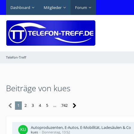
Dashboard
Mitglieder
Forum
Telefon-Treff
Beiträge von kues
1
2
3
4
5
…
742
Autoproduzenten, E-Autos, E-Mobilität, Ladesäulen & Co
kues
Donnerstag, 13:52