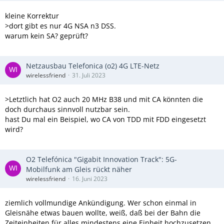
kleine Korrektur
>dort gibt es nur 4G NSA n3 DSS.
warum kein SA? geprüft?
Netzausbau Telefonica (o2) 4G LTE-Netz
wirelessfriend
31. Juli 2023
>Letztlich hat O2 auch 20 MHz B38 und mit CA könnten die
doch durchaus sinnvoll nutzbar sein.
hast Du mal ein Beispiel, wo CA von TDD mit FDD eingesetzt
wird?
O2 Telefónica "Gigabit Innovation Track": 5G-
Mobilfunk am Gleis rückt näher
wirelessfriend
16. Juni 2023
ziemlich vollmundige Ankündigung. Wer schon einmal in
Gleisnähe etwas bauen wollte, weiß, daß bei der Bahn die
Zeiteinheiten für alles mindestens eine Einheit hochzusetzen