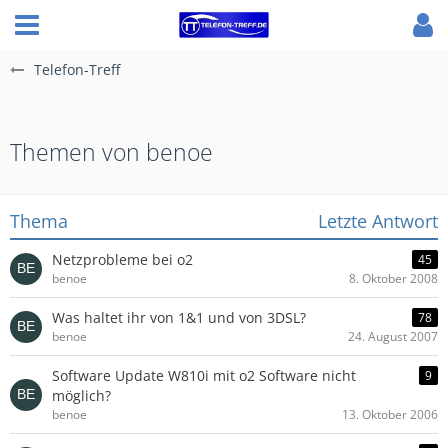
Telefon-Treff
Themen von benoe
Thema
Letzte Antwort
Netzprobleme bei o2
45
benoe
8. Oktober 2008
Was haltet ihr von 1&1 und von 3DSL?
78
benoe
24. August 2007
Software Update W810i mit o2 Software nicht
9
möglich?
benoe
13. Oktober 2006