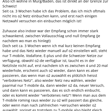
Also ich wohne in Murg/Baden, das ist direkt an der Grenze zur
Schweiz!
Seit ca. 3 Wochen habe ich das Problem, das ich mich oftmals
nicht ins o2 Netz einbuchen kann, und erst nach einigen
Netzwahl versuchen ein einbuchen möglich ist!
Zuhause also indoor war der Empfang schon immer stark
schwankend, zwischen Vollausschlag und null Empfang (Je
nachdem wo man es hinlegt)
Doch seit ca. 3 Wochen wenn ich mal kurz keinen Empfang
habe und das Netz wieder manuell auf o2 einstellen will, steht
nur T-mobile, Vodafone, E-plus und die Schweizer Netze zur
verfügung, obwohl o2-de verfügbar ist, taucht es in der
Netzliste nicht auf, erst nachdem ich es zwischen 4 und 20 mal
wiederhole, erscheint auch o2 wieder, dann kann es aber
passieren, das wenn man o2 auswählt es plötzlich heisst
"verbotenes Netz", also wieder Netz neu wählen, wieder
paarmal nur T-mobile da, dann wieder o2 da, neuer Versuch,
und dann kann es passieren, das es sich endlich einbucht,
oder es kommt wieder "verbotenes netz"! Wenn man aus dem
T-mobile roming raus wieder zu o2 will passiert das gleiche,
oder wenn man nach zahlreichen >versuchen wieder o2
auswählt, springt es trotzdem zu T-mobile also bleibt gleich