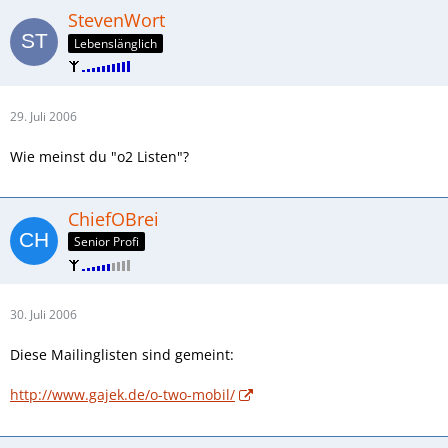
StevenWort
Lebenslänglich
29. Juli 2006
Wie meinst du "o2 Listen"?
ChiefOBrei
Senior Profi
30. Juli 2006
Diese Mailinglisten sind gemeint:
http://www.gajek.de/o-two-mobil/