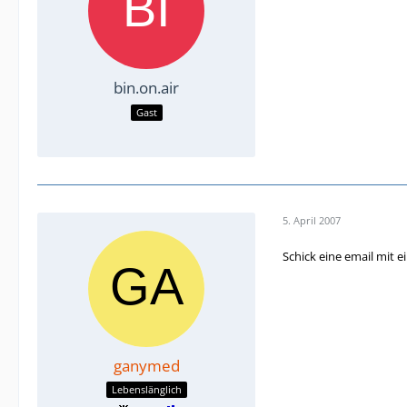
bin.on.air
Gast
5. April 2007
Schick eine email mit e
ganymed
Lebenslänglich