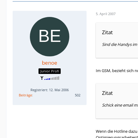
5. April 2007
Zitat
Sind die Handys i
benoe
Im GSM, bezieht sich n
Junior Profi
Registriert: 12. Mai 2006
Zitat
Beiträge
502
Schick eine email m
Wenn die Hotline dazu 
Optimierungsarbeiten!!