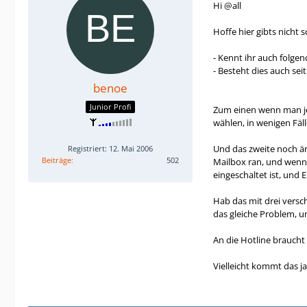
Hi @all
Hoffe hier gibts nicht
- Kennt ihr auch folge
- Besteht dies auch se
benoe
Junior Profi
Zum einen wenn man jem
wählen, in wenigen Fäll
Und das zweite noch ärg
Registriert: 12. Mai 2006
Beiträge
502
Mailbox ran, und wenn 
eingeschaltet ist, und
Hab das mit drei vers
das gleiche Problem, u
An die Hotline braucht 
Vielleicht kommt das 