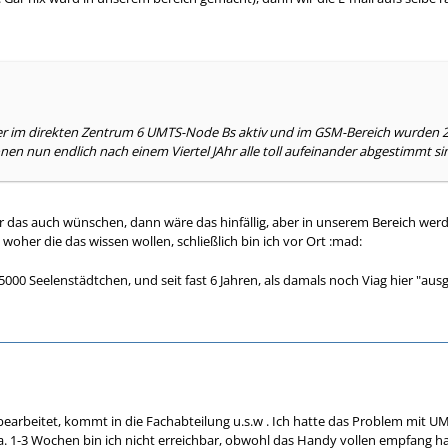
hier im direkten Zentrum 6 UMTS-Node Bs aktiv und im GSM-Bereich wurden 2
en nun endlich nach einem Viertel JAhr alle toll aufeinander abgestimmt si
r das auch wünschen, dann wäre das hinfällig, aber in unserem Bereich wer
 woher die das wissen wollen, schließlich bin ich vor Ort :mad:
n 5000 Seelenstädtchen, und seit fast 6 Jahren, als damals noch Viag hier "aus
bearbeitet, kommt in die Fachabteilung u.s.w . Ich hatte das Problem mit
. 1-3 Wochen bin ich nicht erreichbar, obwohl das Handy vollen empfang hat