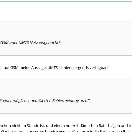
m GSM oder UMTS Netz eingebucht?
ur auf GSM meine Aussage, UMTS ist hier niergends verfügbar!!
it einer möglichst detaillierten Fehlermeldung an o2.
schon nicht im Stande ist, und einem nur mit dämlichen Ratschlägen und te
 Gar nix wurd in unserem bereich gemacht), dann wir die E-mail aufs selbe 