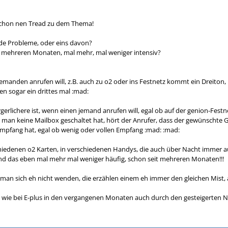
 schon nen Tread zu dem Thema!
nde Probleme, oder eins davon?
it mehreren Monaten, mal mehr, mal weniger intensiv?
anden anrufen will, z.B. auch zu o2 oder ins Festnetz kommt ein Dreiton,
en sogar ein drittes mal :mad:
erlichere ist, wenn einen jemand anrufen will, egal ob auf der genion-Festn
man keine Mailbox geschaltet hat, hört der Anrufer, dass der gewünschte 
 Empfang hat, egal ob wenig oder vollen Empfang :mad: :mad:
chiedenen o2 Karten, in verschiedenen Handys, die auch über Nacht immer 
nd das eben mal mehr mal weniger häufig, schon seit mehreren Monaten!!!
man sich eh nicht wenden, die erzählen einem eh immer den gleichen Mist, abe
ja wie bei E-plus in den vergangenen Monaten auch durch den gesteigerten