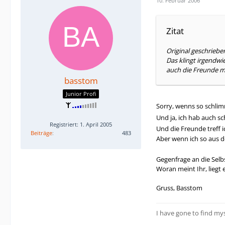
10. Februar 2006
Zitat
Original geschriebe
Das klingt irgendwi
auch die Freunde ma
basstom
Junior Profi
Sorry, wenns so schli
Und ja, ich hab auch s
Registriert: 1. April 2005
Und die Freunde treff 
Beiträge
483
Aber wenn ich so aus d
Gegenfrage an die Selb
Woran meint Ihr, liegt
Gruss, Basstom
I have gone to find mys