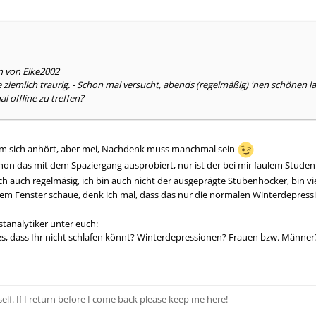
n von Elke2002
e ziemlich traurig. - Schon mal versucht, abends (regelmäßig) 'nen schönen 
l offline zu treffen?
mm sich anhört, aber mei, Nachdenk muss manchmal sein
chon das mit dem Spaziergang ausprobiert, nur ist der bei mir faulem Stud
ich auch regelmäsig, ich bin auch nicht der ausgeprägte Stubenhocker, bin vi
em Fenster schaue, denk ich mal, dass das nur die normalen Winterdepress
stanalytiker unter euch:
 es, dass Ihr nicht schlafen könnt? Winterdepressionen? Frauen bzw. Männer?
elf. If I return before I come back please keep me here!