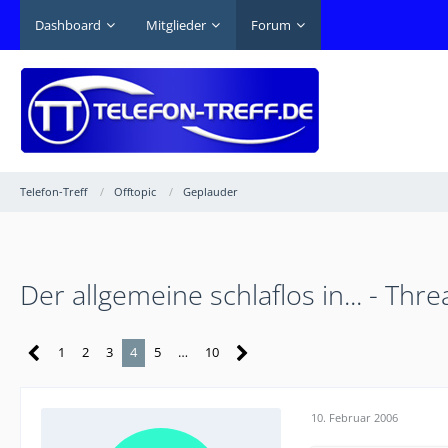
Dashboard
Mitglieder
Forum
Telefon-Treff
Offtopic
Geplauder
Der allgemeine schlaflos in... - Thre
1
2
3
4
5
…
10
10. Februar 2006