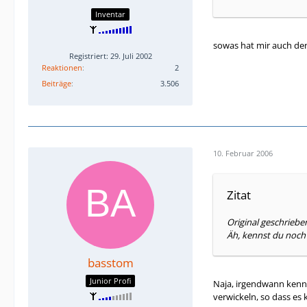
Inventar
sowas hat mir auch den
Registriert: 29. Juli 2002
Reaktionen
2
Beiträge
3.506
10. Februar 2006
Zitat
Original geschrieb
Äh, kennst du noch
basstom
Junior Profi
Naja, irgendwann kennt
verwickeln, so dass es 