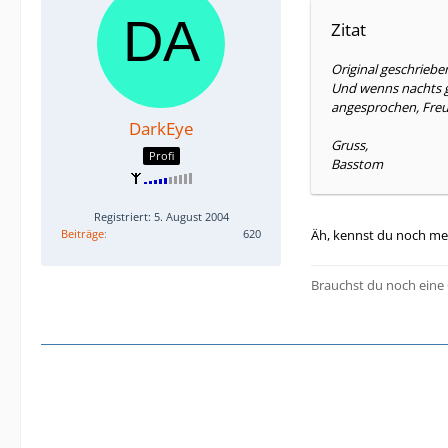
Zitat
Original geschrieb
Und wenns nachts g
angesprochen, Freu
DarkEye
Gruss,
Profi
Basstom
Registriert: 5. August 2004
Beiträge
620
Äh, kennst du noch me
Brauchst du noch eine 