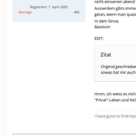
nicht-einsamen abend
Registriert: 1. April 2005
Ausserdem gibts immer 
Beiträge
483
getan, wenn man quasi
In dem Sinne,
Basstom
EDIT:
Zitat
Original geschriebe
sowas hat mir auch 
Hmm, ich weiss es nicht
"Privat"-Leben und Ni
I have gone to find mys