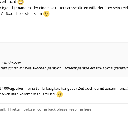
 verbracht
irgend jemanden, der einem sein Herz ausschütten will oder über sein Leid
 Aufbauhilfe leisten kann
n von brasax
den schlaf vor zwei wochen geraubt... scheint gerade ein virus umzugehen?! 
 100%ig, aber meine Schlaflosigkeit hängt zur Zeit auch damit zusammen... S
cht-Schlafen kommt man ja zu nix
elf. If I return before I come back please keep me here!