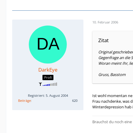
10. Februar 2006
Zitat
Original geschrieb
Gegenfrage an die S
Woran meint Ihr, li
DarkEye
Gruss, Basstom
Profi
Ist wohl momentan ne K
Registriert: 5. August 2004
Beiträge
620
Frau nachdenke, was da
Winterdepression hab i
Brauchst du noch eine 