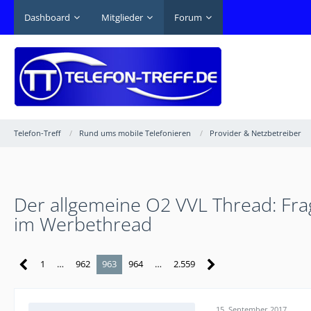
Dashboard
Mitglieder
Forum
Telefon-Treff
Rund ums mobile Telefonieren
Provider & Netzbetreiber
Der allgemeine O2 VVL Thread: Frag
im Werbethread
1
…
962
963
964
…
2.559
15. September 2017