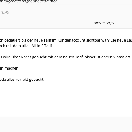
at folgendes Angebot bekommen
16,49
Alles anzeigen
twas über 8 Monaten gestrichen
uch gedauert bis der neue Tarif im Kundenaccount sichtbar war? Die neue L
och mit dem alten All-In S Tarif.
eit ab 16.09.17 kam 5 Minuten später, Tarif ist zum 17.09.17 eingestellt
s wird über Nacht gebucht mit dem neuen Tarif, bisher ist aber nix passiert
rgen machen?
ade alles korrekt gebucht