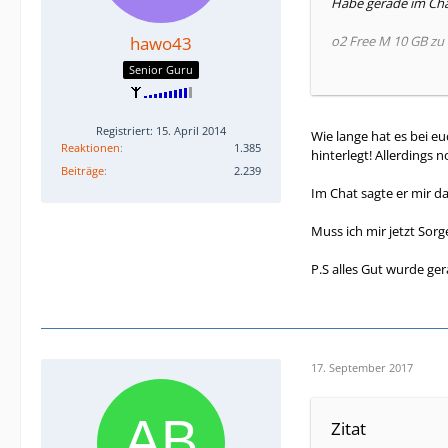
Habe gerade im Ch
hawo43
o2 Free M 10 GB zu 
Senior Guru
Restlaufzeit von e
Kann ich mit Leben
Registriert: 15. April 2014
Wie lange hat es bei e
Reaktionen
1.385
hinterlegt! Allerdings n
SMS mit neuer Laufz
Beiträge
2.239
Im Chat sagte er mir da
Muss ich mir jetzt So
P.S alles Gut wurde ger
17. September 2017
Zitat