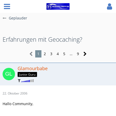
Geplauder
Erfahrungen mit Geocaching?
1
2
3
4
5
…
9
Glamourbabe
Junior Guru
22. Oktober 2006
Hallo Community,