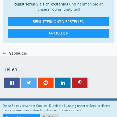
Registrieren Sie sich kostenlos
und nehmen Sie an
unserer Community teil!
BENUTZERKONTO ERSTELLEN
ANMELDEN
Geplauder
Teilen
Regeln
Datenschutzerklärung
Impressum
Diese Seite verwendet Cookies. Durch die Nutzung unserer Seite erklären
Sie sich damit einverstanden, dass wir Cookies setzen.
Community-Software:
WoltLab Suite™