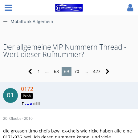
Mobilfunk Allgemein
Der allgemeine VIP Nummern Thread -
Wert dieser Rufnummer?
1
…
68
69
70
…
427
0172
Profi
20. Oktober 2010
die grossen timo chefs bzw. ex-chefs wie ricke haben alle eine
0171-936, weil ich deren nummern kenne. und viele