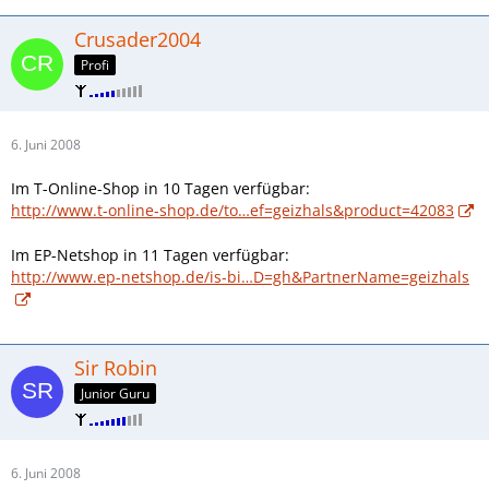
Crusader2004
Profi
6. Juni 2008
Im T-Online-Shop in 10 Tagen verfügbar:
http://www.t-online-shop.de/to…ef=geizhals&product=42083
Im EP-Netshop in 11 Tagen verfügbar:
http://www.ep-netshop.de/is-bi…D=gh&PartnerName=geizhals
Sir Robin
Junior Guru
6. Juni 2008