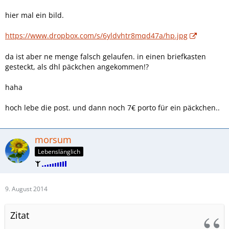
hier mal ein bild.
https://www.dropbox.com/s/6yldvhtr8mqd47a/hp.jpg
da ist aber ne menge falsch gelaufen. in einen briefkasten
gesteckt, als dhl päckchen angekommen!?
haha
hoch lebe die post. und dann noch 7€ porto für ein päckchen..
morsum
Lebenslänglich
9. August 2014
Zitat