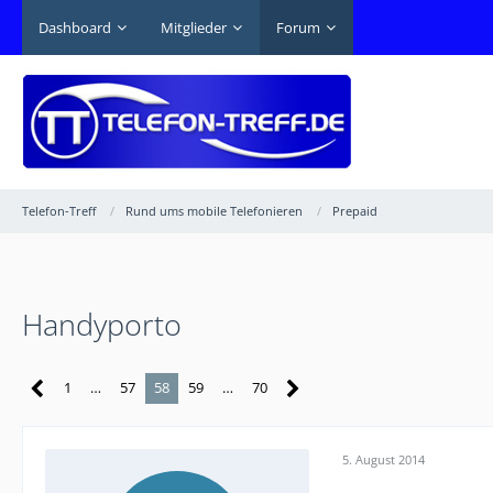
Dashboard
Mitglieder
Forum
Telefon-Treff
Rund ums mobile Telefonieren
Prepaid
Handyporto
1
…
57
58
59
…
70
5. August 2014