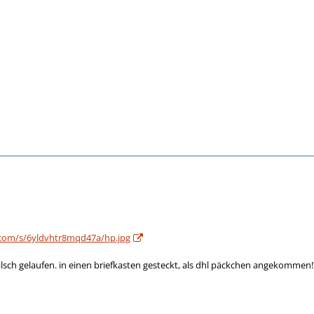
com/s/6yldvhtr8mqd47a/hp.jpg
alsch gelaufen. in einen briefkasten gesteckt, als dhl päckchen angekommen!