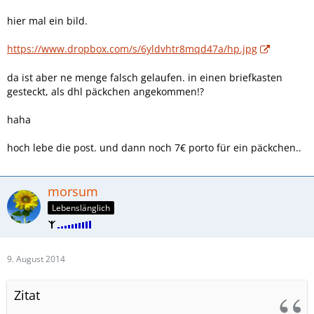
hier mal ein bild.
https://www.dropbox.com/s/6yldvhtr8mqd47a/hp.jpg
da ist aber ne menge falsch gelaufen. in einen briefkasten
gesteckt, als dhl päckchen angekommen!?
haha
hoch lebe die post. und dann noch 7€ porto für ein päckchen..
morsum
Lebenslänglich
9. August 2014
Zitat