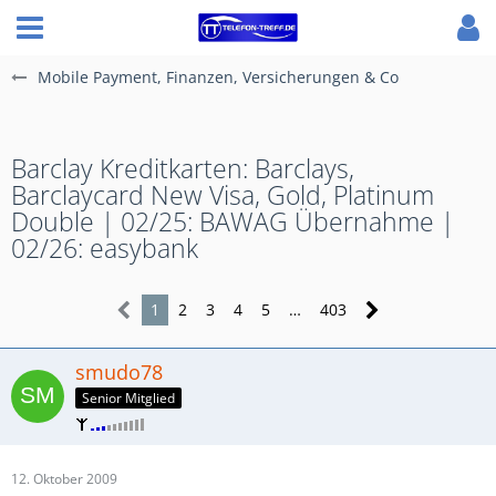
Mobile Payment, Finanzen, Versicherungen & Co
Barclay Kreditkarten: Barclays,
Barclaycard New Visa, Gold, Platinum
Double | 02/25: BAWAG Übernahme |
02/26: easybank
1
2
3
4
5
…
403
smudo78
Senior Mitglied
12. Oktober 2009