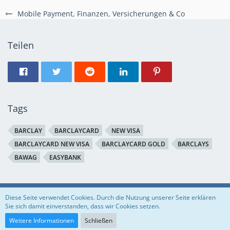
Mobile Payment, Finanzen, Versicherungen & Co
Teilen
Tags
BARCLAY
BARCLAYCARD
NEW VISA
BARCLAYCARD NEW VISA
BARCLAYCARD GOLD
BARCLAYS
BAWAG
EASYBANK
Regeln
Datenschutzerklärung
Impressum
Diese Seite verwendet Cookies. Durch die Nutzung unserer Seite erklären
Sie sich damit einverstanden, dass wir Cookies setzen.
Community-Software:
WoltLab Suite™
Weitere Informationen
Schließen