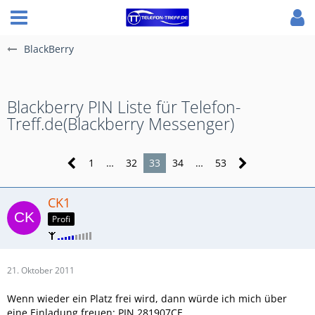
BlackBerry
Blackberry PIN Liste für Telefon-
Treff.de(Blackberry Messenger)
1
…
32
33
34
…
53
CK1
Profi
21. Oktober 2011
Wenn wieder ein Platz frei wird, dann würde ich mich über
eine Einladung freuen: PIN 281907CE