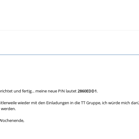
erichtet und fertig... meine neue PIN lautet
2860EDD1
.
 mitlerweile wieder mit den Einladungen in die TT Gruppe, ich würde mich dar
t werden.
 Wochenende,