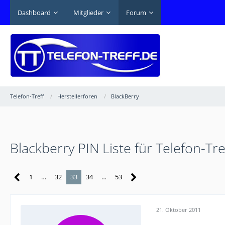
Dashboard
Mitglieder
Forum
Telefon-Treff
Herstellerforen
BlackBerry
Blackberry PIN Liste für Telefon-Tr
1
…
32
33
34
…
53
21. Oktober 2011