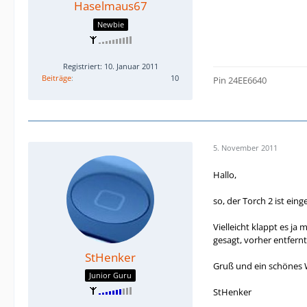
Haselmaus67
Newbie
Registriert: 10. Januar 2011
Beiträge
10
Pin 24EE6640
5. November 2011
Hallo,
so, der Torch 2 ist eing
Vielleicht klappt es ja
gesagt, vorher entfern
StHenker
Gruß und ein schönes
Junior Guru
StHenker