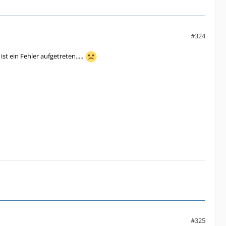
#324
t ein Fehler aufgetreten.....
#325