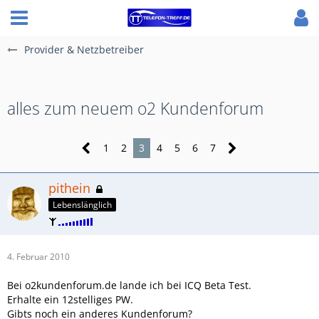
Provider & Netzbetreiber
alles zum neuem o2 Kundenforum
1
2
3
4
5
6
7
pithein
Lebenslänglich
4. Februar 2010
Bei o2kundenforum.de lande ich bei ICQ Beta Test.
Erhalte ein 12stelliges PW.
Gibts noch ein anderes Kundenforum?