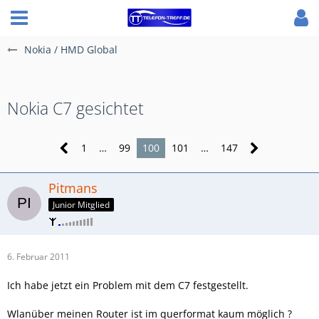
Nokia / HMD Global
Nokia C7 gesichtet
1
…
99
100
101
…
147
Pitmans
Junior Mitglied
6. Februar 2011
Ich habe jetzt ein Problem mit dem C7 festgestellt.
Wlanüber meinen Router ist im querformat kaum möglich ?