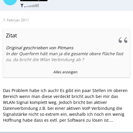
7. Februar 2011
Zitat
Original geschrieben von Pitmans
In der Querform hält man ja die gesamte obere Fläche fast
zu, da bricht die Wlan Verbindung ab ?
Im Hochkantformat ist alles in Oednung. Kenne das vom n97
Alles anzeigen
so nicht, ist das normal ?
Ist im Handy eine schlechte Wlan Antenne eingebaut ?
Das Problem habe ich auch! Es gibt ein paar Stellen im oberen
Bereich wenn man diese verdeckt bricht auch bei mir das
Grüße
WLAN-Signal komplett weg. Jedoch bricht bei aktiver
Pitman
Datenverbindung z.B. bei einer aktiven VoIP Verbindung die
Signalstärke nicht so extrem ein, weshalb ich noch ein wenig
Hoffnung habe dass es evtl. per Software zu lösen ist....