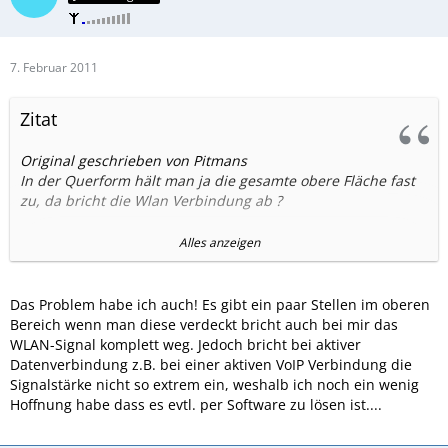
7. Februar 2011
Zitat
Original geschrieben von Pitmans
In der Querform hält man ja die gesamte obere Fläche fast
zu, da bricht die Wlan Verbindung ab ?
Im Hochkantformat ist alles in Oednung. Kenne das vom n97
Alles anzeigen
so nicht, ist das normal ?
Ist im Handy eine schlechte Wlan Antenne eingebaut ?
Das Problem habe ich auch! Es gibt ein paar Stellen im oberen
Bereich wenn man diese verdeckt bricht auch bei mir das
Grüße
WLAN-Signal komplett weg. Jedoch bricht bei aktiver
Pitman
Datenverbindung z.B. bei einer aktiven VoIP Verbindung die
Signalstärke nicht so extrem ein, weshalb ich noch ein wenig
Hoffnung habe dass es evtl. per Software zu lösen ist....