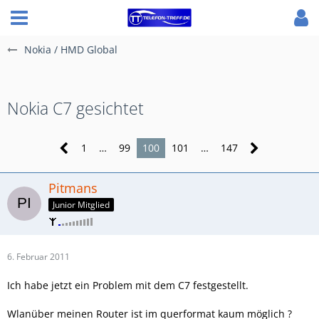
Nokia / HMD Global
Nokia C7 gesichtet
1
…
99
100
101
…
147
Pitmans
Junior Mitglied
6. Februar 2011
Ich habe jetzt ein Problem mit dem C7 festgestellt.
Wlanüber meinen Router ist im querformat kaum möglich ?