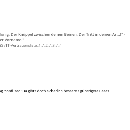
 Honig. Der Knüppel zwischen deinen Beinen. Der Tritt in deinen Ar...!"
-
ter Vorname."
S /TT-Vertrauensliste..
1
../..
2
../..
3
../..
4
 :confused: Da gibts doch sicherlich bessere / günstigere Cases.