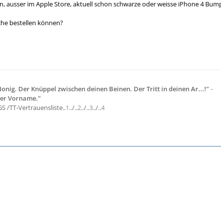
ausser im Apple Store, aktuell schon schwarze oder weisse iPhone 4 Bum
he bestellen können?
 Honig. Der Knüppel zwischen deinen Beinen. Der Tritt in deinen Ar...!"
-
ter Vorname."
S /TT-Vertrauensliste..
1
../..
2
../..
3
../..
4