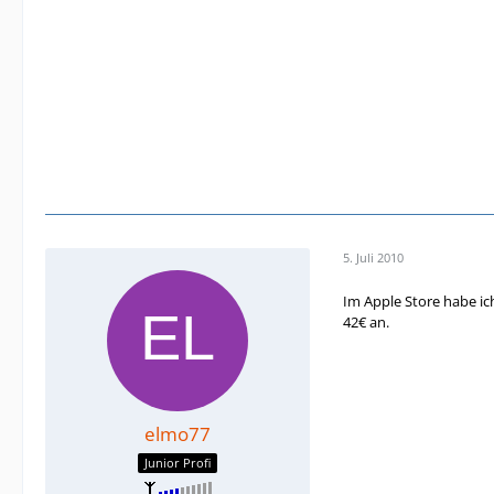
5. Juli 2010
Im Apple Store habe ic
42€ an.
elmo77
Junior Profi