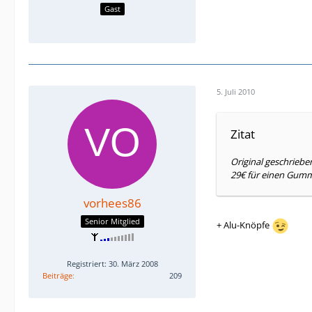
Gast
5. Juli 2010
Zitat
Original geschrieb
29€ für einen Gummi
vorhees86
Senior Mitglied
+ Alu-Knöpfe
Registriert: 30. März 2008
Beiträge
209