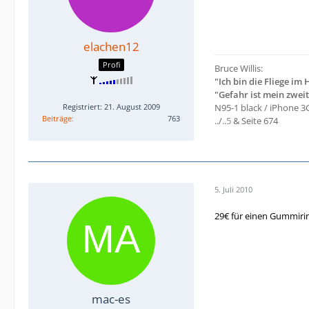
elachen12
Profi
Bruce Willis:
"Ich bin die Fliege im
"Gefahr ist mein zwei
Registriert: 21. August 2009
N95-1 black / iPhone 3G
Beiträge
763
../..
5
& Seite 674
5. Juli 2010
29€ für einen Gummiring
mac-es