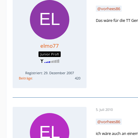
vorhees86
Das wäre für die TT Ge
elmo77
Junior Profi
Registriert: 29. Dezember 2007
Beiträge
420
5. Juli 2010
vorhees86
ich wäre auch an eine