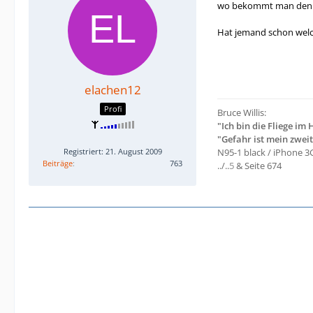
wo bekommt man denn, 
Hat jemand schon welc
elachen12
Profi
Bruce Willis:
"Ich bin die Fliege im
"Gefahr ist mein zwei
Registriert: 21. August 2009
N95-1 black / iPhone 3G
Beiträge
763
../..
5
& Seite 674