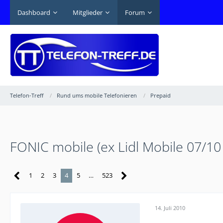
Dashboard
Mitglieder
Forum
Telefon-Treff
Rund ums mobile Telefonieren
Prepaid
FONIC mobile (ex Lidl Mobile 07/10
1
2
3
4
5
…
523
14. Juli 2010