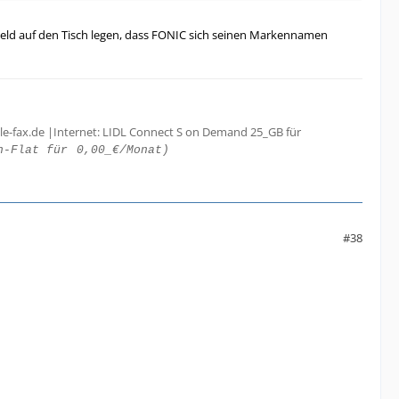
eld auf den Tisch legen, dass FONIC sich seinen Markennamen
le-fax.de |Internet: LIDL Connect S on Demand 25_GB für
h-Flat für
0,00_€/Monat)
#38