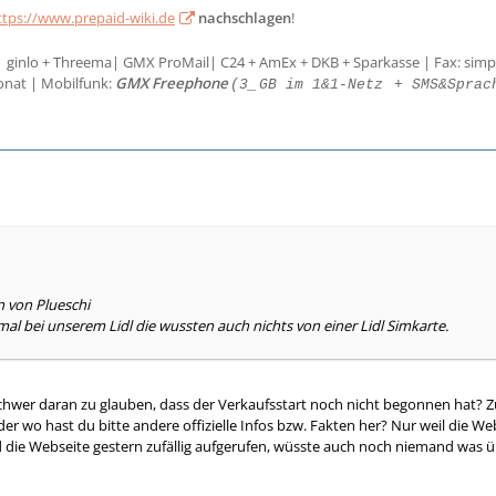
ttps://www.prepaid-wiki.de
nachschlagen
!
| ginlo + Threema| GMX ProMail| C24 + AmEx + DKB + Sparkasse | Fax: simp
onat | Mobilfunk:
GMX Freephone
(3_
GB im 1&1-Netz
+ SMS&Sprac
n von Plueschi
al bei unserem Lidl die wussten auch nichts von einer Lidl Simkarte.
schwer daran zu glauben, dass der Verkaufsstart noch nicht begonnen hat? Zu
der wo hast du bitte andere offizielle Infos bzw. Fakten her? Nur weil die We
 die Webseite gestern zufällig aufgerufen, wüsste auch noch niemand was üb