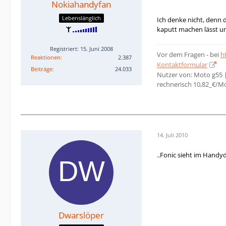
Nokiahandyfan
Lebenslänglich
Ich denke nicht, denn
kaputt machen lässt un
Registriert: 15. Juni 2008
Vor dem Fragen - bei
h
Reaktionen
2.387
Kontaktformular
Beiträge
24.033
Nutzer von: Moto g55 
rechnerisch 10,82_€/M
14. Juli 2010
..Fonic sieht im Handyd
Dwarslöper