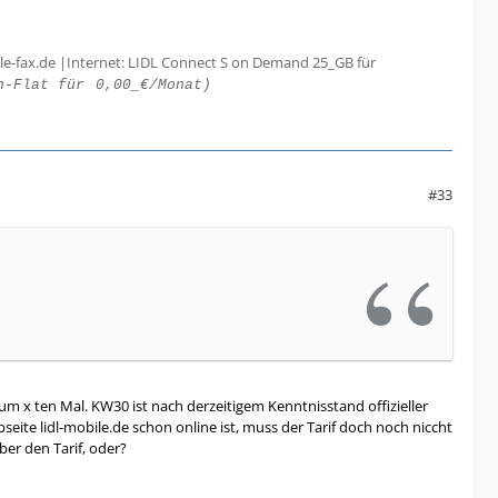
le-fax.de |Internet: LIDL Connect S on Demand 25_GB für
h-Flat für
0,00_€/Monat)
#33
m x ten Mal. KW30 ist nach derzeitigem Kenntnisstand offizieller
bseite lidl-mobile.de schon online ist, muss der Tarif doch noch niccht
er den Tarif, oder?