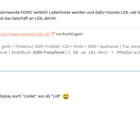
 dannwürde FONIC wirklich Ladenhüter werden und dafür müsste LIDL viel G
d das Geschäft an LIDL abtritt.
ttps://www.prepaid-wiki.de
nachschlagen
!
| ginlo + Threema| GMX ProMail| C24 + AmEx + DKB + Sparkasse | Fax: simp
onat | Mobilfunk:
GMX Freephone
(3_
GB im 1&1-Netz
+ SMS&Sprac
isplay auch "cooler" aus als "Lidl"