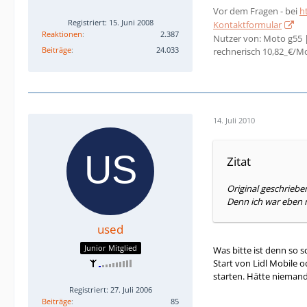
Vor dem Fragen - bei
h
Registriert: 15. Juni 2008
Kontaktformular
Reaktionen
2.387
Nutzer von: Moto g55 
Beiträge
24.033
rechnerisch 10,82_€/M
14. Juli 2010
Zitat
Original geschriebe
Denn ich war eben m
used
Junior Mitglied
Was bitte ist denn so 
Start von Lidl Mobile o
starten. Hätte niemand
Registriert: 27. Juli 2006
Beiträge
85