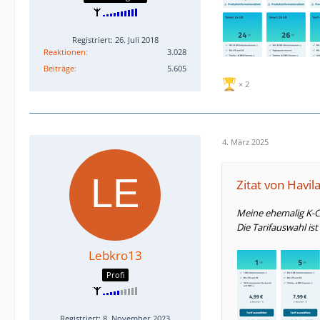
Registriert: 26. Juli 2018
Reaktionen
3.028
Beiträge
5.605
2
4. März 2025
Zitat von Havil
Meine ehemalig K-Cl
Die Tarifauswahl ist
Lebkro13
Profi
Registriert: 8. November 2023