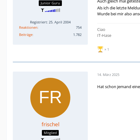
Auch gleich mal getestet
Junior Guru
Als ich die letzte Meld
Wurde bei mir also ans
Registriert: 25. April 2004
Reaktionen
754
Ciao
Beiträge
1.782
IT-Hase
1
14. März 2025
Hat schon jemand eine
frischel
Mitglied