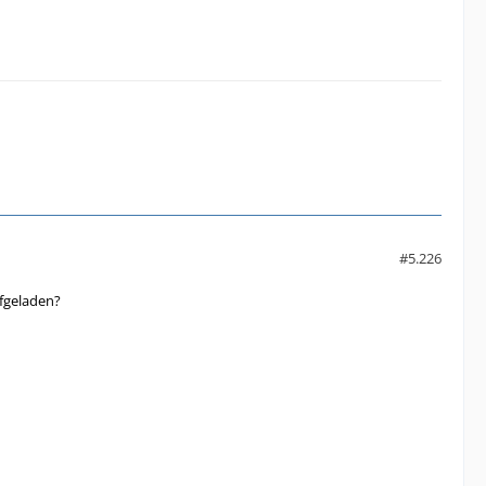
#5.226
fgeladen?