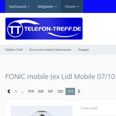
Dashboard
Mitglieder
Forum
Telefon-Treff
Rund ums mobile Telefonieren
Prepaid
FONIC mobile (ex Lidl Mobile 07/10
1
…
519
520
521
522
523
4. März 2025