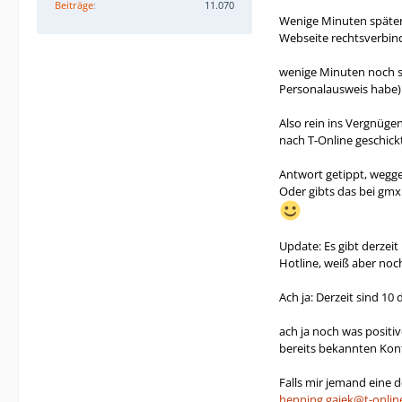
Beiträge
11.070
Wenige Minuten später 
Webseite rechtsverbind
wenige Minuten noch sp
Personalausweis habe).
Also rein ins Vergnüge
nach T-Online geschickt
Antwort getippt, wegge
Oder gibts das bei gmx
Update: Es gibt derzei
Hotline, weiß aber noc
Ach ja: Derzeit sind 10
ach ja noch was positi
bereits bekannten Kont
Falls mir jemand eine de
henning.gajek@t-onlin