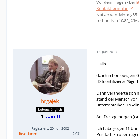
Vor dem Fragen - bei
h
Kontaktformular
Nutzer von: Moto g55 
rechnerisch 10,82_€/M
14. Juni 2013
Hallo,
da ich schon ewig ein 
ID-Identifizierer "Sig
Dann veränderte sich 
stand der Mensch von S
hrgajek
unterschreiben. Es wür
Lebenslänglich
Am Freitag morgen (ca.
Ich habe gegen 11 Uhr m
Registriert: 20. Juli 2002
Reaktionen
2.031
Postfach zu übertragen