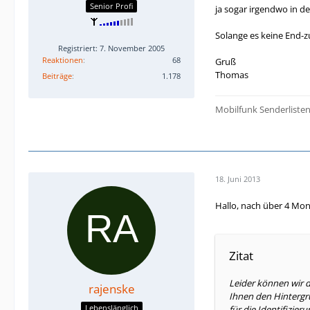
Senior Profi
ja sogar irgendwo in d
Solange es keine End-z
Registriert: 7. November 2005
Reaktionen
68
Gruß
Thomas
Beiträge
1.178
Mobilfunk Senderliste
18. Juni 2013
Hallo, nach über 4 Mon
Zitat
Leider können wir d
rajenske
Ihnen den Hintergru
Lebenslänglich
für die Identifizier