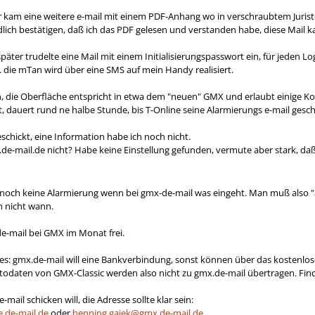
kam eine weitere e-mail mit einem PDF-Anhang wo in verschraubtem Juristen
lich bestätigen, daß ich das PDF gelesen und verstanden habe, diese Mail k
äter trudelte eine Mail mit einem Initialisierungspasswort ein, für jeden L
 die mTan wird über eine SMS auf mein Handy realisiert.
n, die Oberfläche entspricht in etwa dem "neuen" GMX und erlaubt einige Ko
, dauert rund ne halbe Stunde, bis T-Online seine Alarmierungs e-mail gesch
schickt, eine Information habe ich noch nicht.
.de-mail.de nicht? Habe keine Einstellung gefunden, vermute aber stark, da
t noch keine Alarmierung wenn bei gmx-de-mail was eingeht. Man muß also "a
h nicht wann.
 de-mail bei GMX im Monat frei.
ves: gmx.de-mail will eine Bankverbindung, sonst können über das kostenlos
odaten von GMX-Classic werden also nicht zu gmx.de-mail übertragen. Find 
-mail schicken will, die Adresse sollte klar sein:
e.de-mail.de
oder
henning.gajek@gmx.de-mail.de