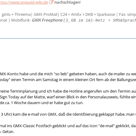
ttps://www.prepaid-wiki.de
nachschlagen
!
| ginlo + Threema| GMX ProMail| C24 + AmEx + DKB + Sparkasse | Fax: simp
onat | Mobilfunk:
GMX Freephone
(3_
GB im 1&1-Netz
+ SMS&Sprac
GMX-Konto habe und die mich "so lieb" gebeten haben, auch de-mailer zu w
n Today" einen Termin am Samstag in einem kleinen Ort fern ab der Ballungs
meine Terminplanung und ich habe die Hotline angerufen um den Termin auf
ign Today auf der Matte, warf einen Blick in den Personalausweis, fühlte
de ca. 1 Woche dauern und er habe gut zu tun.
 3 Uhr) kam die e-mail von GMX, daß die Identifzierung geklappt habe, man 
al ins GMX-Classic Postfach geblickt und auf das Icon "de-mail" geklickt, da 
. Getan.