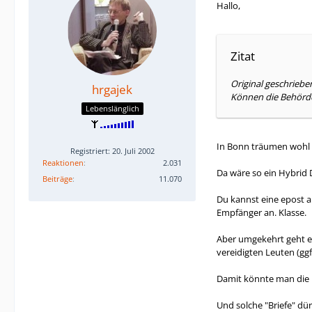
Hallo,
Zitat
Original geschrieb
hrgajek
Können die Behörden
Lebenslänglich
In Bonn träumen wohl 
Registriert: 20. Juli 2002
Reaktionen
2.031
Da wäre so ein Hybrid 
Beiträge
11.070
Du kannst eine epost a
Empfänger an. Klasse.
Aber umgekehrt geht es 
vereidigten Leuten (ggf
Damit könnte man die 
Und solche "Briefe" dü