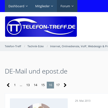
Dashboard
Mitglieder
Forum
Telefon-Treff
Technik-Ecke
Internet, Onlinedienste, VoIP, Webdesign & 
DE-Mail und epost.de
1
…
13
14
15
16
17
29. Mai 2013