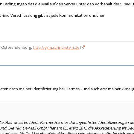
en Bedingungen das die Mail auf den Server unter den Vorbehalt der SPAM u
u-End Verschlüsslung gibt ist jede Kommunikation unsicher.
n Ostbrandenburg:
http://gsm.schnurstein.de
aten nach meiner Identifizierung bei Hermes - und auch erst meiner 2-mal
ie über unseren Ident-Partner Hermes durchgeführten Identifizierungen der
nd. Die 1&1 De-Mail GmbH hat am 05. März 2013 die Akkreditierung als De-M
ung müssen für De-Mail ebenfalls akkreditiert sein. Hermes befindet sich aktu