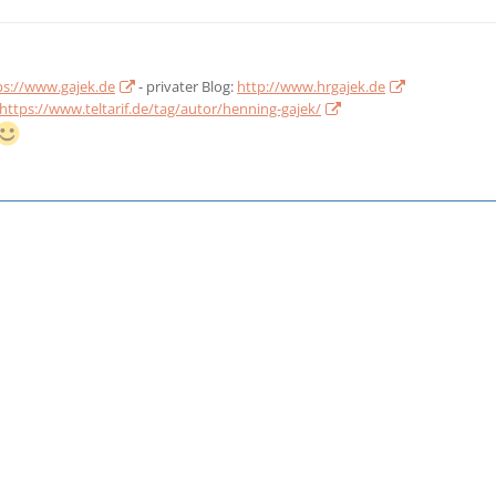
ps://www.gajek.de
- privater Blog:
http://www.hrgajek.de
https://www.teltarif.de/tag/autor/henning-gajek/