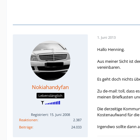
1. Juni 2013
Hallo Henning.
Aus meiner Sicht ist d
vereinbaren.
Es geht doch nichts üb
Nokiahandyfan
Zu de-mail: toll, dass 
Lebenslänglich
meinen Briefkasten un
Die derzeitige Kommuni
Kostenaufwand für die 
Registriert: 15. Juni 2008
Reaktionen
2.387
Irgendwo sollte dann a
Beiträge
24.033