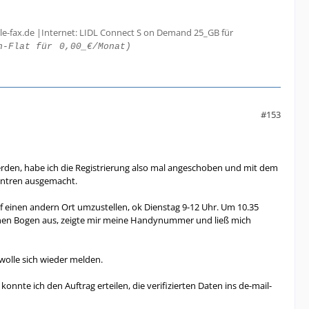
le-fax.de |Internet: LIDL Connect S on Demand 25_GB für
h-Flat für
0,00_€/Monat)
#153
erden, habe ich die Registrierung also mal angeschoben und mit dem
zentren ausgemacht.
 einen andern Ort umzustellen, ok Dienstag 9-12 Uhr. Um 10.35
 einen Bogen aus, zeigte mir meine Handynummer und ließ mich
wolle sich wieder melden.
konnte ich den Auftrag erteilen, die verifizierten Daten ins de-mail-