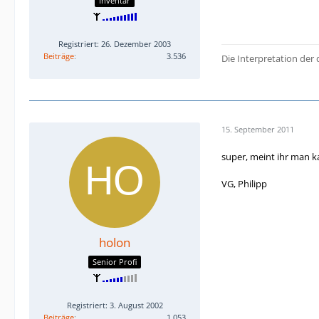
Inventar
Registriert: 26. Dezember 2003
Beiträge
3.536
Die Interpretation der 
15. September 2011
super, meint ihr man ka
VG, Philipp
holon
Senior Profi
Registriert: 3. August 2002
Beiträge
1.053