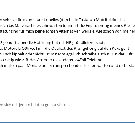
in sehr schönes und funktionelles (durch die Tastatur) Mobiltelefon ist.
och bis März nächstes Jahr warten (dann ist die Finanzierung meines Pre - e
statur sind für mich keine echten Alternativen weil sie, wie schon von mein
e 3 gehofft, aber die Hoffnung hat mir HP gründlich versaut.
tes Motorola Q9h weil mir die Qualität des Pre - gehörig auf den Keks geht.
Tisch kippelt oder nicht, ist mir echt egal, ich schreibe auch nur in der Luf
o riesig wie z. B. das Arc oder die anderen >4Zoll Telefone.
h mal ein paar Monate auf ein ansprechendes Telefon warten und nicht stän
m sich mit jedem Idioten gut zu stellen.