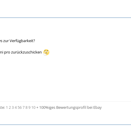
s zur Verfügbarkeit?
ini pro zurückzuschicken
ste:
1
2
3
4
5
6
7
8
9
10
+ 100%iges Bewertungsprofil bei Ebay