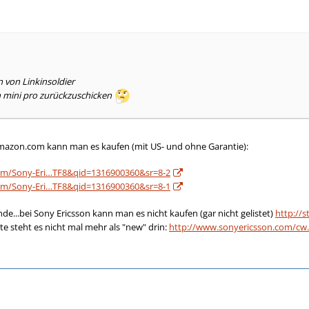
n von Linkinsoldier
n mini pro zurückzuschicken
Amazon.com kann man es kaufen (mit US- und ohne Garantie):
om/Sony-Eri…TF8&qid=1316900360&sr=8-2
om/Sony-Eri…TF8&qid=1316900360&sr=8-1
de...bei Sony Ericsson kann man es nicht kaufen (gar nicht gelistet)
http://
te steht es nicht mal mehr als "new" drin:
http://www.sonyericsson.com/c