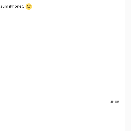
h zum iPhone 5
#108