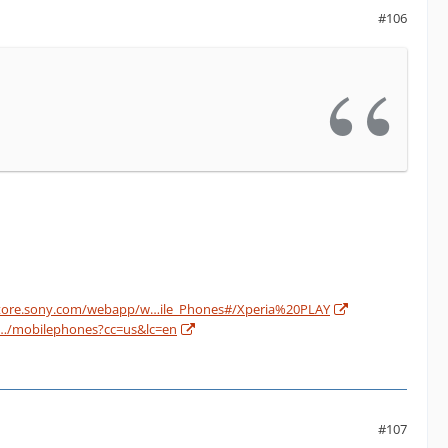
#106
store.sony.com/webapp/w…ile_Phones#/Xperia%20PLAY
w…/mobilephones?cc=us&lc=en
#107