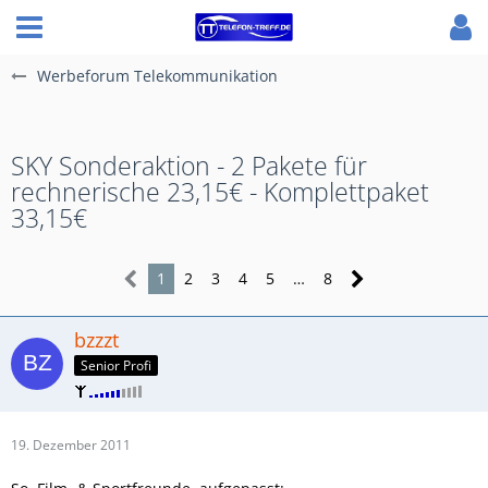
Werbeforum Telekommunikation
SKY Sonderaktion - 2 Pakete für
rechnerische 23,15€ - Komplettpaket
33,15€
1
2
3
4
5
…
8
bzzzt
Senior Profi
19. Dezember 2011