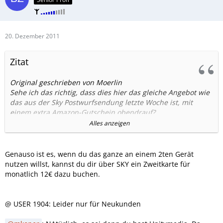
20. Dezember 2011
Zitat
Original geschrieben von Moerlin
Sehe ich das richtig, dass dies hier das gleiche Angebot wie
das aus der Sky Postwurfsendung letzte Woche ist, mit
einem extra Amazon-Gutschein obendrauf?
Alles anzeigen
Aus dem Brief von Sky:
Genauso ist es, wenn du das ganze an einem 2ten Gerät
nutzen willst, kannst du dir über SKY ein Zweitkarte für
Wenn ja, Interesse definitiv vorhanden.
monatlich 12€ dazu buchen.
Wie sieht es aus mit den Kosten für die Nutzung an 2 TV-
Geräten bzw. ist das überhaupt möglich? (Geht um einen
@ USER 1904: Leider nur für Neukunden
Sat-Haushalt, falls das für irgendwas einen Unterschied