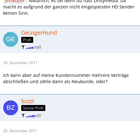
macht.)
mkoper
: NAtürlich, es sei denn du hast Unitymedia. Da
macht es aufgrund der ganzen nicht eingespeisten HD Sender
keinen Sinn.
GeizigerHund
Profi
20. Dezember 2011
Ich kann aber auf meine Kundennummer mehrere Verträge
abschließen und zähle dann als Neukunde, oder?
bzzzt
Senior Profi
20. Dezember 2011