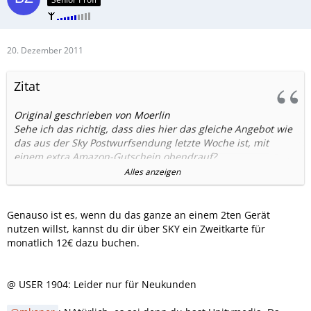
20. Dezember 2011
Zitat
Original geschrieben von Moerlin
Sehe ich das richtig, dass dies hier das gleiche Angebot wie
das aus der Sky Postwurfsendung letzte Woche ist, mit
einem extra Amazon-Gutschein obendrauf?
Alles anzeigen
Aus dem Brief von Sky:
Genauso ist es, wenn du das ganze an einem 2ten Gerät
nutzen willst, kannst du dir über SKY ein Zweitkarte für
Wenn ja, Interesse definitiv vorhanden.
monatlich 12€ dazu buchen.
Wie sieht es aus mit den Kosten für die Nutzung an 2 TV-
Geräten bzw. ist das überhaupt möglich? (Geht um einen
@ USER 1904: Leider nur für Neukunden
Sat-Haushalt, falls das für irgendwas einen Unterschied