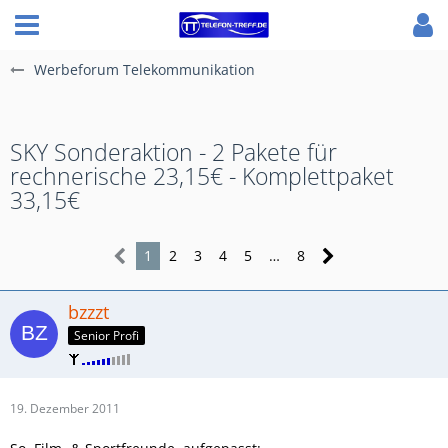
Werbeforum Telekommunikation
SKY Sonderaktion - 2 Pakete für
rechnerische 23,15€ - Komplettpaket
33,15€
1
2
3
4
5
…
8
bzzzt
Senior Profi
19. Dezember 2011