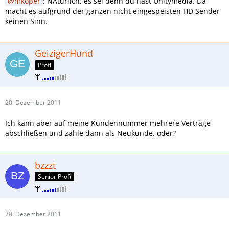
macht.)
mkoper
: NAtürlich, es sei denn du hast Unitymedia. Da
macht es aufgrund der ganzen nicht eingespeisten HD Sender
keinen Sinn.
GeizigerHund
Profi
20. Dezember 2011
Ich kann aber auf meine Kundennummer mehrere Verträge
abschließen und zähle dann als Neukunde, oder?
bzzzt
Senior Profi
20. Dezember 2011