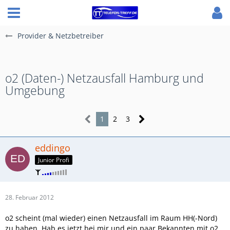
Provider & Netzbetreiber
o2 (Daten-) Netzausfall Hamburg und
Umgebung
1
2
3
eddingo
Junior Profi
28. Februar 2012
o2 scheint (mal wieder) einen Netzausfall im Raum HH(-Nord)
zu haben. Hab es jetzt bei mir und ein paar Bekannten mit o2