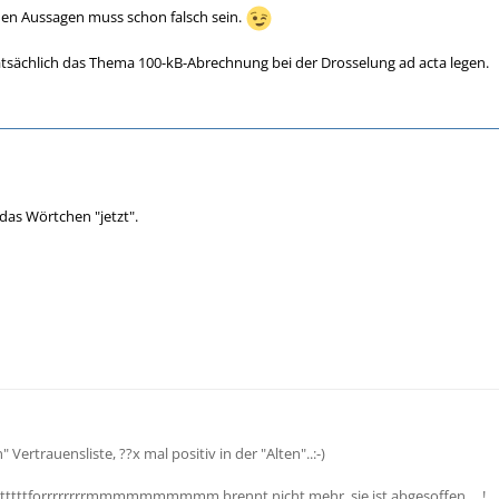
iden Aussagen muss schon falsch sein.
tsächlich das Thema 100-kB-Abrechnung bei der Drosselung ad acta legen.
 das Wörtchen "jetzt".
" Vertrauensliste, ??x mal positiv in der "Alten"..:-)
tttttttforrrrrrrrmmmmmmmmmm brennt nicht mehr, sie ist abgesoffen.....!