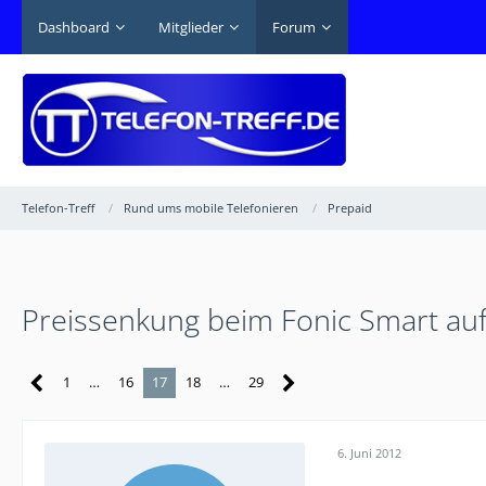
Dashboard
Mitglieder
Forum
Telefon-Treff
Rund ums mobile Telefonieren
Prepaid
Preissenkung beim Fonic Smart au
1
…
16
17
18
…
29
6. Juni 2012