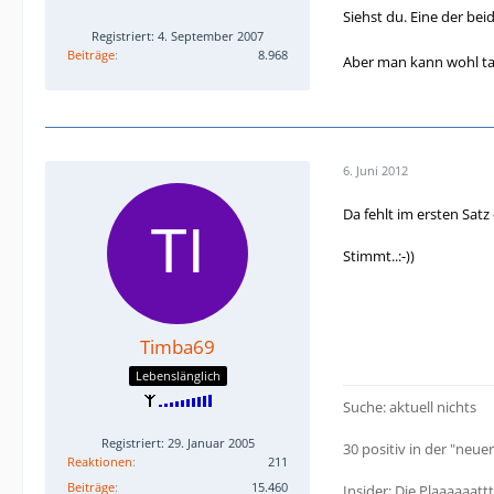
Siehst du. Eine der be
Registriert: 4. September 2007
Beiträge
8.968
Aber man kann wohl ta
6. Juni 2012
Da fehlt im ersten Satz
Stimmt..:-))
Timba69
Lebenslänglich
Suche: aktuell nichts
Registriert: 29. Januar 2005
30 positiv in der "neuen
Reaktionen
211
Beiträge
15.460
Insider: Die Plaaaaaat