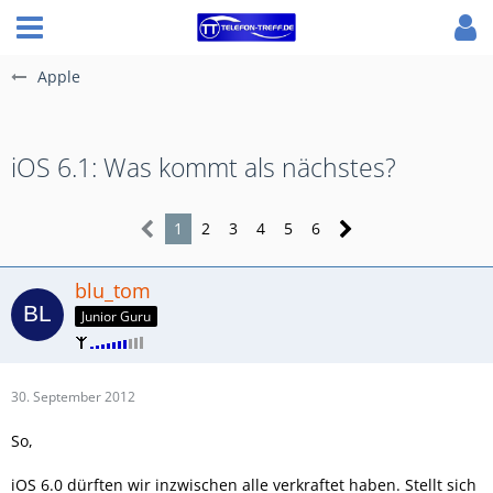
Apple
iOS 6.1: Was kommt als nächstes?
1
2
3
4
5
6
blu_tom
Junior Guru
30. September 2012
So,
iOS 6.0 dürften wir inzwischen alle verkraftet haben. Stellt sich