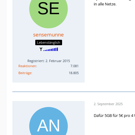
in alle Netze.
sensemunne
Lebenslänglich
Registriert: 2. Februar 2015
Reaktionen
7.081
Beiträge
18.805
2. September 2025
Dafür 5GB für 5€ pro 4