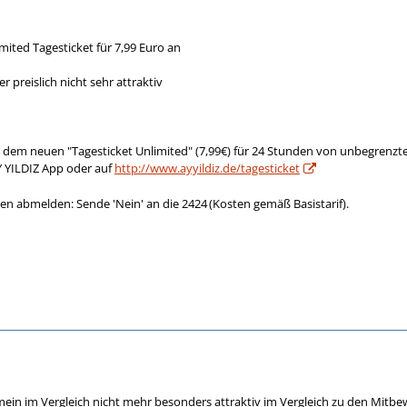
imited Tagesticket für 7,99 Euro an
r preislich nicht sehr attraktiv
mit dem neuen "Tagesticket Unlimited" (7,99€) für 24 Stunden von unbegre
 YILDIZ App oder auf
http://www.ayyildiz.de/tagesticket
n abmelden: Sende 'Nein' an die 2424 (Kosten gemäß Basistarif).
lgemein im Vergleich nicht mehr besonders attraktiv im Vergleich zu den Mitb