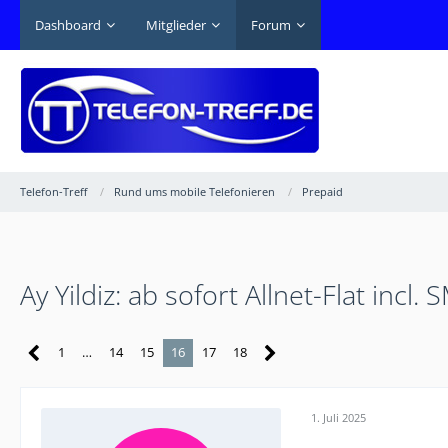
Dashboard
Mitglieder
Forum
Telefon-Treff
Rund ums mobile Telefonieren
Prepaid
Ay Yildiz: ab sofort Allnet-Flat incl
1
…
14
15
16
17
18
1. Juli 2025