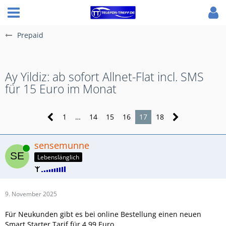
Prepaid
Ay Yildiz: ab sofort Allnet-Flat incl. SMS
für 15 Euro im Monat
1
…
14
15
16
17
18
sensemunne
Online
Lebenslänglich
9. November 2025
Für Neukunden gibt es bei online Bestellung einen neuen
Smart Starter Tarif für 4,99 Euro.