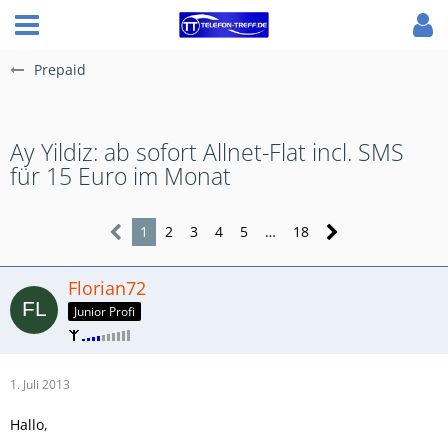
Prepaid
Ay Yildiz: ab sofort Allnet-Flat incl. SMS
für 15 Euro im Monat
1
2
3
4
5
…
18
Florian72
Junior Profi
1. Juli 2013
Hallo,