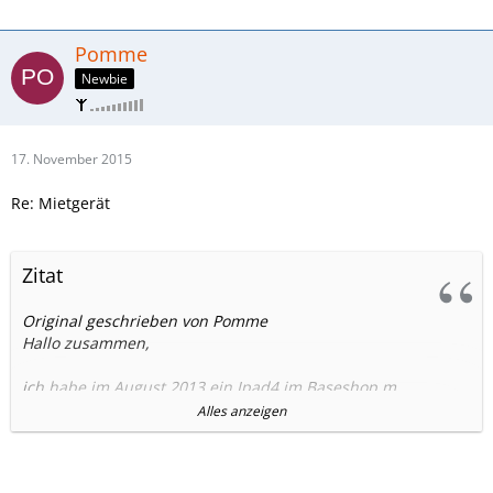
Pomme
Newbie
17. November 2015
Re: Mietgerät
Zitat
Original geschrieben von Pomme
Hallo zusammen,
ich habe im August 2013 ein Ipad4 im Baseshop m.
Datentarif für 25€ monatlich, wie ich dachte, per Vertrag
Alles anzeigen
erworben.
Der (listige?) Verkäufer erwähnte nicht das es sich lediglich
um ein Mietgerät handelt und es lag dem Ipad auch kein