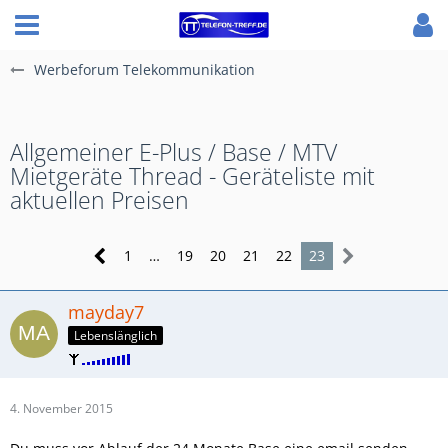
Werbeforum Telekommunikation
Allgemeiner E-Plus / Base / MTV
Mietgeräte Thread - Geräteliste mit
aktuellen Preisen
1
…
19
20
21
22
23
mayday7
Lebenslänglich
4. November 2015