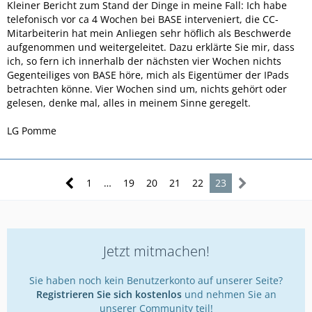
Treugutschein bei. Da der Vertrag schon wenige Wochen
Kleiner Bericht zum Stand der Dinge in meine Fall: Ich habe
fristgerecht zum Vertragsende August 2015 von mir
telefonisch vor ca 4 Wochen bei BASE interveniert, die CC-
gekündigt wurde, packte ich alles an Schriftverkehr in den
Mitarbeiterin hat mein Anliegen sehr höflich als Beschwerde
Karton und nutze das Ipad wie gewöhnlich.
aufgenommen und weitergeleitet. Dazu erklärte Sie mir, dass
Weder in der schriftlichen Kündigungsbestätigung noch in
ich, so fern ich innerhalb der nächsten vier Wochen nichts
irgend einer anderen Form, wurde ich gegen Vertragsende
Gegenteiliges von BASE höre, mich als Eigentümer der IPads
auf die verschiedenen Optionen (Rückgabe, Gutschein
betrachten könne. Vier Wochen sind um, nichts gehört oder
ordern oder einlösen) seitens BASE hingewiesen. Es gab also
gelesen, denke mal, alles in meinem Sinne geregelt.
keine Mail, SMS oder MMS die noch einmal auf diese
Regelungen hinwies.
LG Pomme
Bis ich heute schriftlich vom BASE Distributor aufgefordert
wurde, das Mietgerät nun endlich zurückzusenden. Da
bereits mehr als vier Wochen vergangen sind seit
1
…
19
20
21
22
23
Vertragsende, könne man auch einem Erwerb des Gerätes
nicht mehr zustimmen.
Ich fiel aus allen Wolken, entdeckte aber jetzt das ganze
Kleingedruckte in den AGB. Ich fühle mich, vor allem durch
Jetzt mitmachen!
den Shop-Mitarbeiter arglistig getäuscht und würde gerne
Meinungen/Erfahrungen hören, ob Aussicht besteht, die
Sie haben noch kein Benutzerkonto auf unserer Seite?
Geräte doch legal weiter zu besitzen. Vermute mal , dass ich
Registrieren Sie sich kostenlos
und nehmen Sie an
nicht der einzigste bin, dem das so widerfahren ist.
unserer Community teil!