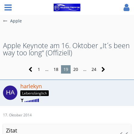
Apple
Apple Keynote am 16. Oktober „It´s been
way too long“ (Offiziell)
1
…
18
19
20
…
24
harlekyn
Lebenslänglich
17. Oktober 2014
Zitat