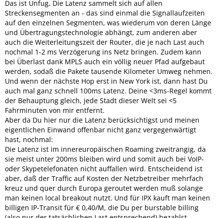
Das ist Unfug. Die Latenz sammelt sich auf allen
Streckensegmenten an - das sind einmal die Signallaufzeiten
auf den einzelnen Segmenten, was wiederum von deren Länge
und Übertragungstechnologie abhängt, zum anderen aber
auch die Weiterleitungszeit der Router, die je nach Last auch
nochmal 1-2 ms Verzögerung ins Netz bringen. Zudem kann
bei Überlast dank MPLS auch ein völlig neuer Pfad aufgebaut
werden, sodaß die Pakete tausende Kilometer Umweg nehmen.
Und wenn der nächste Hop erst in New York ist, dann hast Du
auch mal ganz schnell 100ms Latenz. Deine <3ms-Regel kommt
der Behauptung gleich, jede Stadt dieser Welt sei <5
Fahrminuten von mir entfernt.
Aber da Du hier nur die Latenz berücksichtigst und meinen
eigentlichen Einwand offenbar nicht ganz vergegenwärtigt
hast, nochmal:
Die Latenz ist im innereuropäischen Roaming zweitrangig, da
sie meist unter 200ms bleiben wird und somit auch bei VoIP-
oder Skypetelefonaten nicht auffallen wird. Entscheidend ist
aber, daß der Traffic auf Kosten der Netzbetreiber mehrfach
kreuz und quer durch Europa geroutet werden muß solange
man keinen local breakout nutzt. Und für IPX kauft man keinen
billigen IP-Transit für € 0,40/M, die Du per burstable billing
(also nur der tatsächlichen Last entsprechend) bezahlst,