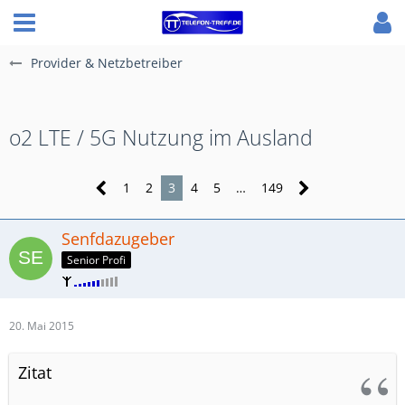
Provider & Netzbetreiber
o2 LTE / 5G Nutzung im Ausland
1
2
3
4
5
…
149
Senfdazugeber
Senior Profi
20. Mai 2015
Zitat