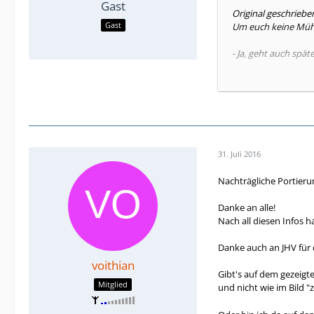
Gast
Original geschriebe
Gast
Um euch keine Mühe
- Ja, geht auch späte
- Nein, geht nur dir
Sonstiger Ablauf der
31. Juli 2016
Nachträgliche Portieru
Danke an alle!
Nach all diesen Infos h
Danke auch an JHV für 
voithian
Gibt's auf dem gezeigte
Mitglied
und nicht wie im Bild "