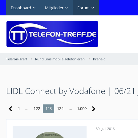
Dashboard
Mitglieder
Forum
Telefon-Treff
Rund ums mobile Telefonieren
Prepaid
LIDL Connect by Vodafone | 06/21
1
…
122
123
124
…
1.009
30. Juli 2016