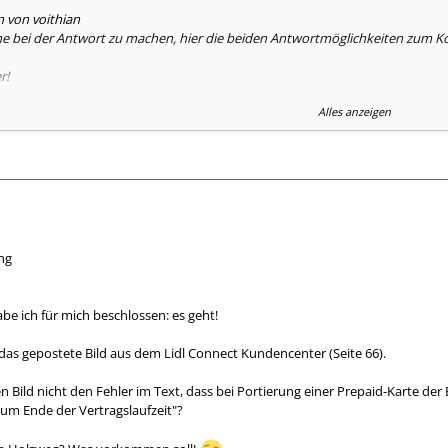
n von voithian
 bei der Antwort zu machen, hier die beiden Antwortmöglichkeiten zum Ko
r!
Alles anzeigen
ekt bei der erstmaligen Aktivierung!
 Portierung ist mir schon klar.
ng
abe ich für mich beschlossen: es geht!
das gepostete Bild aus dem Lidl Connect Kundencenter (Seite 66).
n Bild nicht den Fehler im Text, dass bei Portierung einer Prepaid-Karte de
zum Ende der Vertragslaufzeit"?