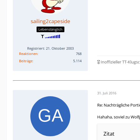
sailing2capeside
Lebenslänglich
Registriert: 21. Oktober 2003
Reaktionen
768
Beiträge
5.114
🎖️ Inoffizieller TT-Klug
31. Juli 2016
Re: Nachträgliche Port
Hahaha, soviel zu Wolf
Zitat