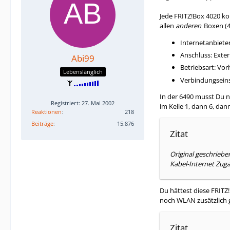
Jede FRITZ!Box 4020 ko
allen
anderen
Boxen (4
Internetanbiete
Anschluss: Ext
Abi99
Betriebsart: Vo
Lebenslänglich
Verbindungseins
In der 6490 musst Du 
Registriert: 27. Mai 2002
im Kelle 1, dann 6, dan
Reaktionen
218
Beiträge
15.876
Zitat
Original geschrieb
Kabel-Internet Zugan
Du hättest diese FRITZ
noch WLAN zusätzlich g
Zitat