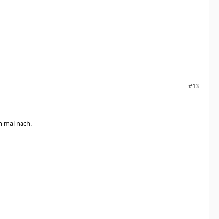
#13
h mal nach.