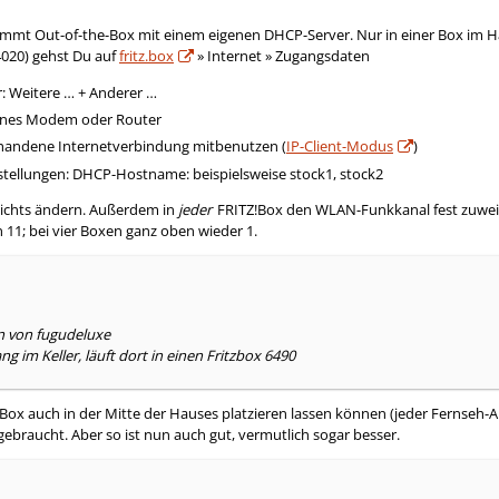
mmt Out-of-the-Box mit einem eigenen DHCP-Server. Nur in einer Box im Haus 
020) gehst Du auf
fritz.box
» Internet » Zugangsdaten
r: Weitere … + Anderer …
ernes Modem oder Router
rhandene Internetverbindung mitbenutzen (
IP-Client-Modus
)
tellungen: DHCP-Hostname: beispielsweise stock1, stock2
nichts ändern. Außerdem in
jeder
FRITZ!Box den WLAN-Funkkanal fest zuweise
n 11; bei vier Boxen ganz oben wieder 1.
en von fugudeluxe
g im Keller, läuft dort in einen Fritzbox 6490
!Box auch in der Mitte der Hauses platzieren lassen können (jeder Fernseh
ebraucht. Aber so ist nun auch gut, vermutlich sogar besser.