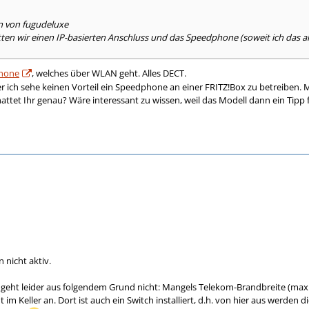
en von fugudeluxe
ten wir einen IP-basierten Anschluss und das Speedphone (soweit ich das al
hone
, welches über WLAN geht. Alles DECT.
er ich sehe keinen Vorteil ein Speedphone an einer FRITZ!Box zu betreiben. 
tet Ihr genau? Wäre interessant zu wissen, weil das Modell dann ein Tipp
 nicht aktiv.
 geht leider aus folgendem Grund nicht: Mangels Telekom-Brandbreite (max 
m Keller an. Dort ist auch ein Switch installiert, d.h. von hier aus werd