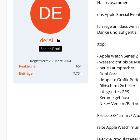
Hallo zusammen,
das Apple Special Event
Ich rege an, dass wir i
Danke und auf geht's.
derAL
:top:
Senior Profi
- Apple Watch Series 2
Registriert: 28. März 2004
- wasserdicht bis 50 Me
Reaktionen
661
- neue Lautsprecher
Beiträge
7.734
- Dual Core
- doppelte Grafik-Per
- Bildschirm 2x heller
- integriertes GPS
- Keramikgehäuse
- Nike+-Version/Partne
Preise: 38/42mm // Alu
(alte Apple Watch (nun
Hier die Produktseite 