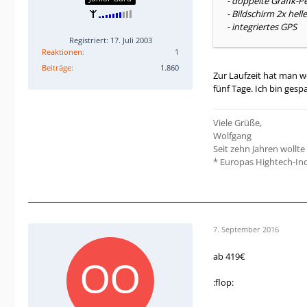
- doppelte Grafik-
- Bildschirm 2x helle
- integriertes GPS
Registriert: 17. Juli 2003
Reaktionen
1
Beiträge
1.860
Zur Laufzeit hat man wo
fünf Tage. Ich bin gesp
Viele Grüße,
Wolfgang
Seit zehn Jahren wollte
* Europas Hightech-Indu
7. September 2016
ab 419€
:flop: