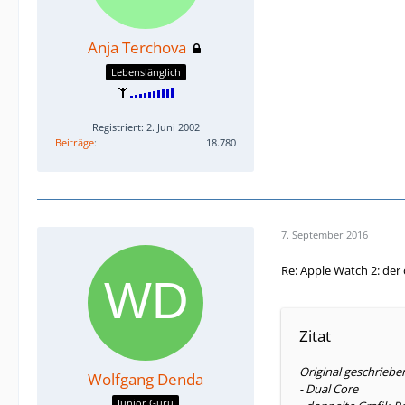
Anja Terchova
Lebenslänglich
Registriert: 2. Juni 2002
Beiträge
18.780
7. September 2016
Re: Apple Watch 2: der 
Zitat
Original geschriebe
Wolfgang Denda
- Dual Core
Junior Guru