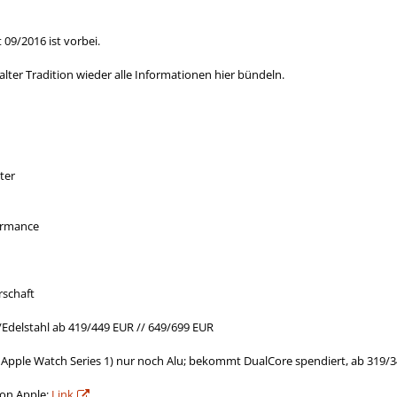
 09/2016 ist vorbei.
n alter Tradition wieder alle Informationen hier bündeln.
ter
formance
rschaft
/Edelstahl ab 419/449 EUR // 649/699 EUR
 Apple Watch Series 1) nur noch Alu; bekommt DualCore spendiert, ab 319/
von Apple:
Link