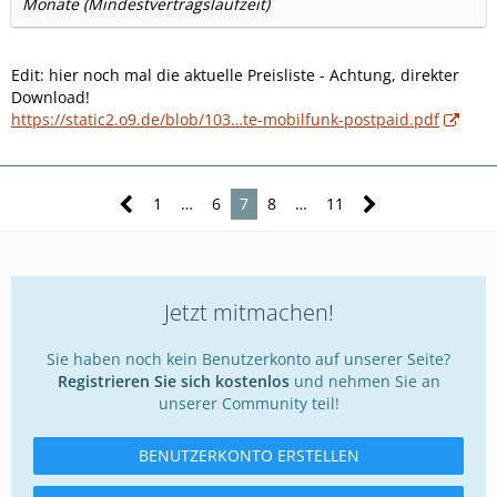
Monate (Mindestvertragslaufzeit)
Edit: hier noch mal die aktuelle Preisliste - Achtung, direkter
Download!
https://static2.o9.de/blob/103…te-mobilfunk-postpaid.pdf
1
…
6
7
8
…
11
Jetzt mitmachen!
Sie haben noch kein Benutzerkonto auf unserer Seite?
Registrieren Sie sich kostenlos
und nehmen Sie an
unserer Community teil!
BENUTZERKONTO ERSTELLEN