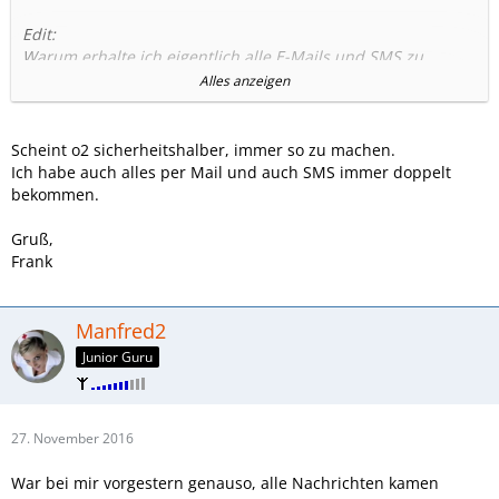
Edit:
Warum erhalte ich eigentlich alle E-Mails und SMS zu
meinem VVL Vertrag sowie der MNP doppelt?
Alles anzeigen
Doppelte E-Mail zur VVL an dieselbe Email-Adresse, ebenso
die SMS. Doppelte E-Mail zum MNP Import ebenso SMS
Scheint o2 sicherheitshalber, immer so zu machen.
sowie doppelte SMS zum Portierungstermin
Ich habe auch alles per Mail und auch SMS immer doppelt
bekommen.
Achja. Die doppelte SMS zur Portierung erhalte ich übrigens
auf die O2 Nr sowie die alte, zu portierende Nummer
Gruß,
Frank
Manfred2
Junior Guru
27. November 2016
War bei mir vorgestern genauso, alle Nachrichten kamen