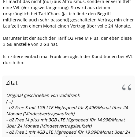
doch wenigstens plus minus Null?
Er macht das nicht (nur) aus Altruismus, sondern er vermittelt
eine VVL (Vertragsverlängerung). So wird aus deinem
VG
ursprünglich bei TarifChaos (ja, ich finde den Begriff
Andreas
mittlerweile auch sehr passend) geschalteten Vertrag min einer
Laufzeit von einem Monat einen Vertrag über volle 24 Monate.
Darunter ist der auch der Tarif O2 Free M Plus, der eben diese
3 GB anstelle von 2 GB hat.
Ich zitiere einfach mal Frank bezüglich der Konditionen bei VVL
durch ihn:
Zitat
Original geschrieben von vodafrank
(...)
- o2 Free S mit 1GB LTE Highspeed für 8,49€/Monat über 24
Monate (Mindestvertragslaufzeit)
- o2 Free M plus mit 3GB LTE Highspeed für 14,99€/Monat
über 24 Monate (Mindestvertragslaufzeit)
- o2 Free L mit 4GB LTE Highspeed für 19,99€/Monat über 24