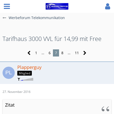
Werbeforum Telekommunikation
Tarifhaus 3000 VVL für 14,99 mit Free
1
…
6
7
8
…
11
Plapperguy
Mitglied
27. November 2016
Zitat