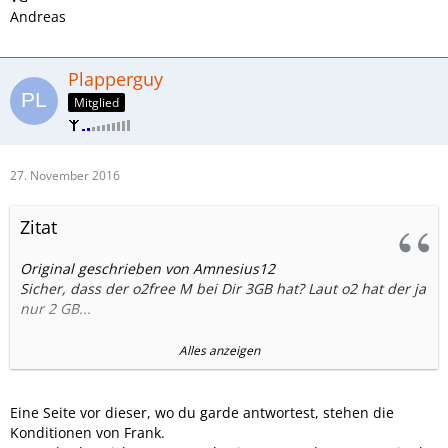
Andreas
Plapperguy
Mitglied
27. November 2016
Zitat
Original geschrieben von Amnesius12
Sicher, dass der o2free M bei Dir 3GB hat? Laut o2 hat der ja
nur 2 GB...
Muss ich den eigentlichen TH Vertrag über Dich gebucht
Alles anzeigen
haben? Oder hilfst Du auch Kunden die direkt bei TH auf
der Matte gestanden haben?
Eine Seite vor dieser, wo du garde antwortest, stehen die
Wenn Dir hier jeder 10€ als Dank überweist, machst Du
Konditionen von Frank.