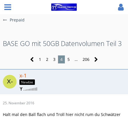
Prepaid
BASE GO mit 50GB Datenvolumen Teil 3
1
2
3
4
5
…
206
x-1
Newbie
25. November 2016
Halt mal den Ball flach und Troll hier nicht rum du Schwätzer