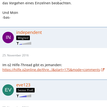
das Vorgehen eines Einzelnen beobachten.
Und Moin
-bas-
independent
Mitglied
25. November 2016
Im o2 Hilfe-Thread gibt es jemanden:
https://hilfe.o2online.de/thre…l&start=175&mode=comments
eve123
Senior Profi