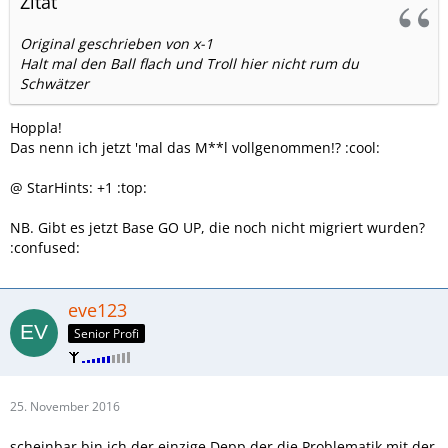
Zitat
Original geschrieben von x-1
Halt mal den Ball flach und Troll hier nicht rum du
Schwätzer
Hoppla!
Das nenn ich jetzt 'mal das M**l vollgenommen!? :cool:
@ StarHints: +1 :top:
NB. Gibt es jetzt Base GO UP, die noch nicht migriert wurden?
:confused:
eve123
Senior Profi
25. November 2016
scheinbar bin ich der einzige Depp der die Problematik mit der