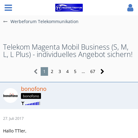
Werbeforum Telekommunikation
Telekom Magenta Mobil Business (S, M,
L, L Plus) - individuelles Angebot sichern!
1
2
3
4
5
…
67
bonofono
bonofono
27. Juli 2017
Hallo TTler,