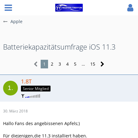
Apple
Batteriekapazitätsumfrage iOS 11.3
1
2
3
4
5
…
15
1.8T
Senior Mitglied
30. März 2018
Hallo Fans des angebissenen Apfels;)
Für diejenigen,die 11.3 installiert haben.