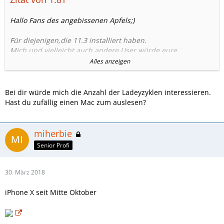
Hallo Fans des angebissenen Apfels;)
Für diejenigen,die 11.3 installiert haben.
Mich und vielleicht auch andere User würde eure
Batteriekapazität mal interessieren.
Alles anzeigen
Vielleicht im unten angefangenem Stil:
Natürlich mache ich selber den Anfang.
Bei dir würde mich die Anzahl der Ladeyzyklen interessieren.
iPhone 6s
Hast du zufällig einen Mac zum auslesen?
21 Monate
90 %
Volle Leistung
miherbie
Senior Profi
Euch allen schöne Feiertage,
1.8T
30. März 2018
iPhone X seit Mitte Oktober