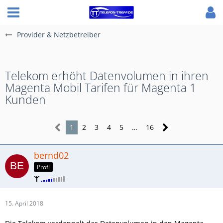
Provider & Netzbetreiber
Telekom erhöht Datenvolumen in ihren
Magenta Mobil Tarifen für Magenta 1
Kunden
1
2
3
4
5
…
16
bernd02
Profi
15. April 2018