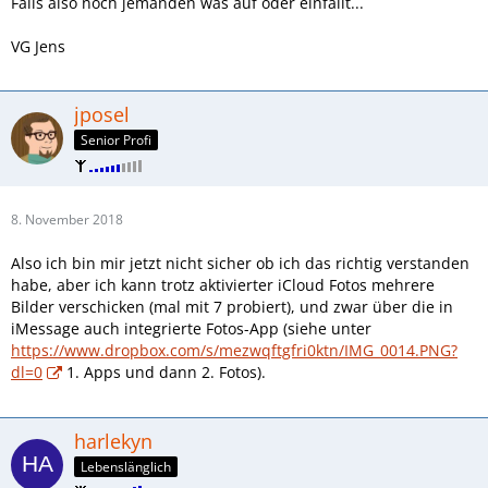
Falls also noch jemanden was auf oder einfällt...
VG Jens
jposel
Senior Profi
8. November 2018
Also ich bin mir jetzt nicht sicher ob ich das richtig verstanden
habe, aber ich kann trotz aktivierter iCloud Fotos mehrere
Bilder verschicken (mal mit 7 probiert), und zwar über die in
iMessage auch integrierte Fotos-App (siehe unter
https://www.dropbox.com/s/mezwqftgfri0ktn/IMG_0014.PNG?
dl=0
1. Apps und dann 2. Fotos).
harlekyn
Lebenslänglich