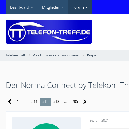
Dashboard
Mitglieder
Forum
Telefon-Treff
Rund ums mobile Telefonieren
Prepaid
Der Norma Connect by Telekom Th
1
…
511
512
513
…
705
26. Juni 2024