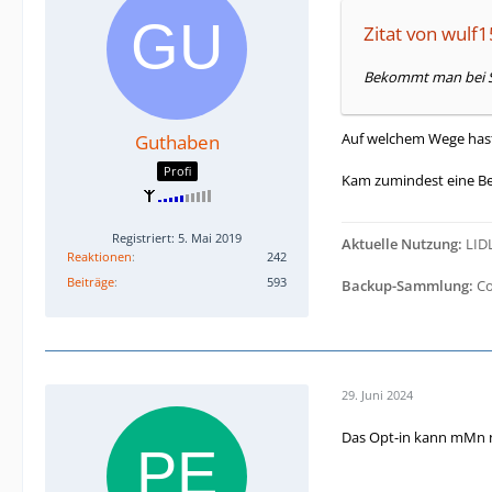
Zitat von wulf
Bekommt man bei Se
Auf welchem Wege hast 
Guthaben
Profi
Kam zumindest eine Bes
Registriert: 5. Mai 2019
Aktuelle Nutzung:
LIDL
Reaktionen
242
Beiträge
593
Backup-Sammlung:
Co
29. Juni 2024
Das Opt-in kann mMn n