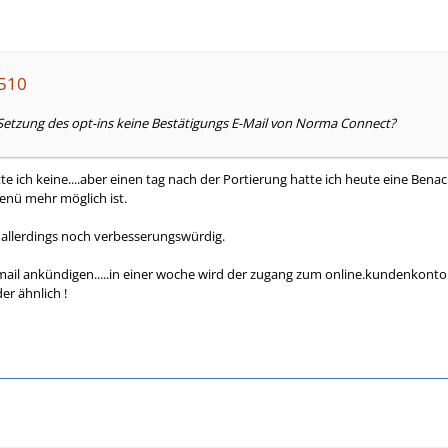
1510
tzung des opt-ins keine Bestätigungs E-Mail von Norma Connect?
te ich keine....aber einen tag nach der Portierung hatte ich heute eine Benach
enü mehr möglich ist.
s allerdings noch verbesserungswürdig.
ail ankündigen.....in einer woche wird der zugang zum online.kundenkonto ab
er ähnlich !