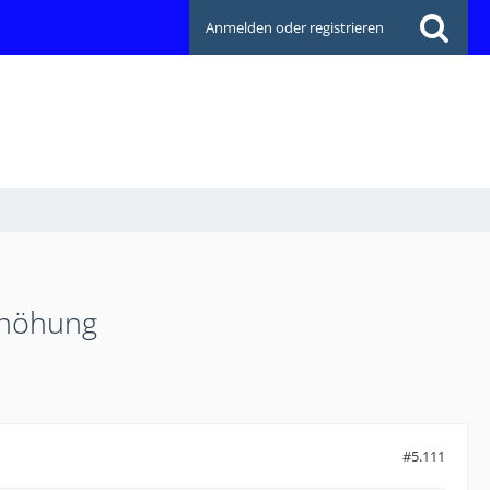
Anmelden oder registrieren
rhöhung
#5.111