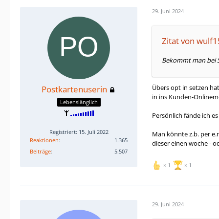
29. Juni 2024
Zitat von wulf
Bekommt man bei Se
Übers opt in setzen hat
Postkartenuserin
in ins Kunden-Onlinem
Lebenslänglich
Persönlich fände ich e
Registriert: 15. Juli 2022
Man könnte z.b. per e.m
Reaktionen
1.365
dieser einen woche - od
Beiträge
5.507
1
1
29. Juni 2024